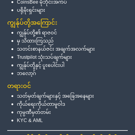
CoinsBee မိုဘိုင်းအက်ပ်
ပရိုမိုးရှင်းများ
ကျွန်ုပ်တို့အကြောင်း
ကျွန်ုပ်တို့၏ ရာဇဝင်
မှ သိထားကြသည်
သတင်းစာနယ်ဇင်း အချက်အလက်များ
Trustpilot သုံးသပ်ချက်များ
ကျွန်ုပ်တို့နှင့် ပူးပေါင်းပါ
ဘလော့ဂ်
တရားဝင်
သတ်မှတ်ချက်များနှင့် အခြေအနေများ
ကိုယ်ရေးကိုယ်တာမူဝါဒ
ကုမ္ပဏီမှတ်တမ်း
KYC & AML