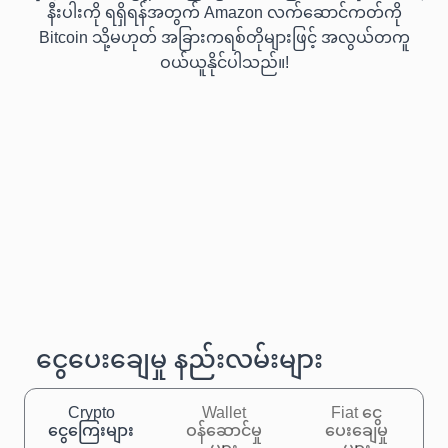
နီးပါးကို ရရှိရန်အတွက် Amazon လက်ဆောင်ကတ်ကို
Bitcoin သို့မဟုတ် အခြားကရစ်တိုများဖြင့် အလွယ်တကူ
ဝယ်ယူနိုင်ပါသည်။!
ငွေပေးချေမှု နည်းလမ်းများ
Crypto
Wallet
Fiat ငွေ
ငွေကြေးများ
ဝန်ဆောင်မှု
ပေးချေမှု