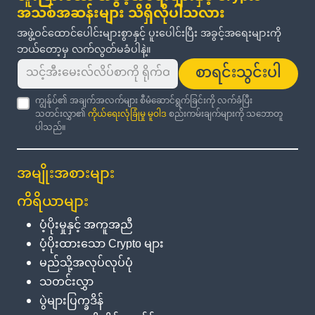
အသစ်အဆန်းများ သိရှိလိုပါသလား
အဖွဲ့ဝင်ထောင်ပေါင်းများစွာနှင့် ပူးပေါင်းပြီး အခွင့်အရေးများကို
ဘယ်တော့မှ လက်လွတ်မခံပါနဲ့။
စာရင်းသွင်းပါ
ကျွန်ုပ်၏ အချက်အလက်များ စီမံဆောင်ရွက်ခြင်းကို လက်ခံပြီး
သတင်းလွှာ၏
ကိုယ်ရေးလုံခြုံမှု မူဝါဒ
စည်းကမ်းချက်များကို သဘောတူ
ပါသည်။
အမျိုးအစားများ
ကိရိယာများ
ပံ့ပိုးမှုနှင့် အကူအညီ
ပံ့ပိုးထားသော Crypto များ
မည်သို့အလုပ်လုပ်ပုံ
သတင်းလွှာ
ပွဲများပြက္ခဒိန်