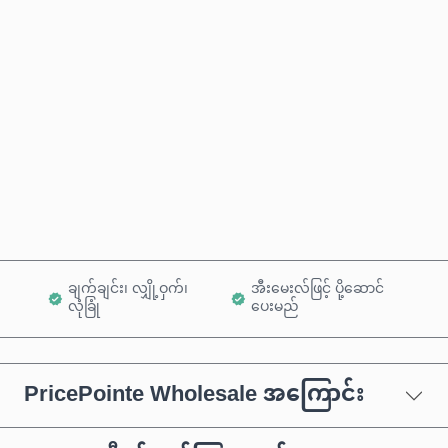
ခန့်မှန်းစျေးနှုန်း
ယခုဝယ်မည်
ကုန်ပစ္စည်းထဲသို့ ထည့်ရန်
ချက်ချင်း၊ လျှို့ဝှက်၊
အီးမေးလ်ဖြင့် ပို့ဆောင်
လုံခြုံ
ပေးမည်
PricePointe Wholesale အကြောင်း