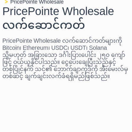
PricePointe Wholesale
PricePointe Wholesale
လက်ဆောင်ကတ်
PricePointe Wholesale လက်ဆောင်ကတ်များကို
Bitcoin၊ Ethereum၊ USDC၊ USDT၊ Solana
သို့မဟုတ် အခြားသော ဒင်္ဂါးပြားပေါင်း ၂၅၀ ကျော်
ဖြင့် ဝယ်ယူနိုင်ပါသည်။ ငွေပေးချေပြီးသည်နှင့်
တစ်ပြိုင်နက် သင်၏ ဘောက်ချာကုဒ်ကို အီးမေးလ်မှ
တစ်ဆင့် ချက်ချင်းလက်ခံရရှိမည်ဖြစ်သည်။
ဒေသ ရွေးပါ
ပမာဏ ရွေးချယ်ပါ