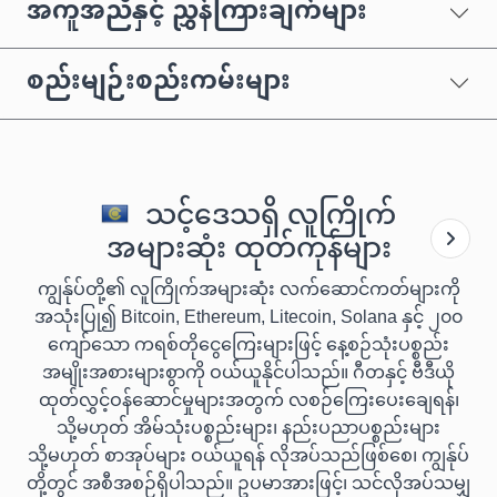
အကူအညီနှင့် ညွှန်ကြားချက်များ
စည်းမျဉ်းစည်းကမ်းများ
သင့်ဒေသရှိ လူကြိုက်
အများဆုံး ထုတ်ကုန်များ
ကျွန်ုပ်တို့၏ လူကြိုက်အများဆုံး လက်ဆောင်ကတ်များကို
အသုံးပြု၍ Bitcoin, Ethereum, Litecoin, Solana နှင့် ၂၀၀
ကျော်သော ကရစ်တိုငွေကြေးများဖြင့် နေ့စဉ်သုံးပစ္စည်း
အမျိုးအစားများစွာကို ဝယ်ယူနိုင်ပါသည်။ ဂီတနှင့် ဗီဒီယို
ထုတ်လွှင့်ဝန်ဆောင်မှုများအတွက် လစဉ်ကြေးပေးချေရန်၊
သို့မဟုတ် အိမ်သုံးပစ္စည်းများ၊ နည်းပညာပစ္စည်းများ
သို့မဟုတ် စာအုပ်များ ဝယ်ယူရန် လိုအပ်သည်ဖြစ်စေ၊ ကျွန်ုပ်
တို့တွင် အစီအစဉ်ရှိပါသည်။ ဥပမာအားဖြင့်၊ သင်လိုအပ်သမျှ