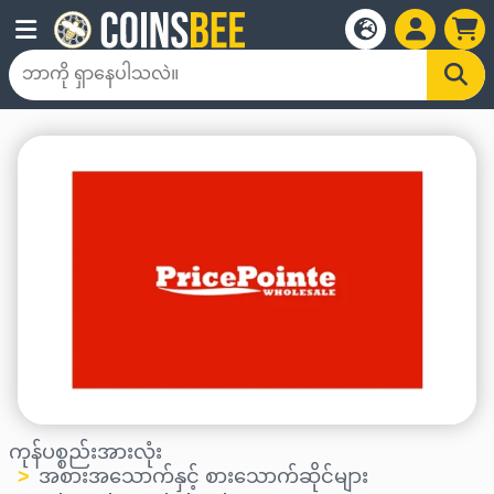
ကုန်ပစ္စည်းအားလုံး
အစားအသောက်နှင့် စားသောက်ဆိုင်များ