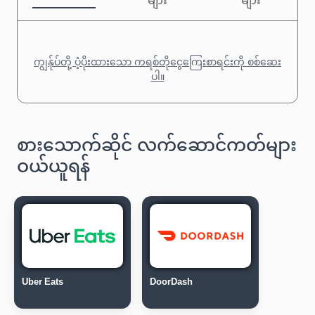
များ
များ
ကျွန်ုပ်တို့ ပံ့ပိုးထားသော ကရစ်တိုငွေကြေးစာရင်းကို စစ်ဆေး
ပါ။
စားသောက်ဆိုင် လက်ဆောင်ကတ်များ
ဝယ်ယူရန်
Uber Eats
DoorDash