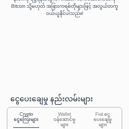
Bitcoin သို့မဟုတ် အခြားကရစ်တိုများဖြင့် အလွယ်တကူ
ဝယ်ယူနိုင်ပါသည်။!
ငွေပေးချေမှု နည်းလမ်းများ
Crypto
Wallet
Fiat ငွေ
ငွေကြေးများ
ဝန်ဆောင်မှု
ပေးချေမှု
များ
များ