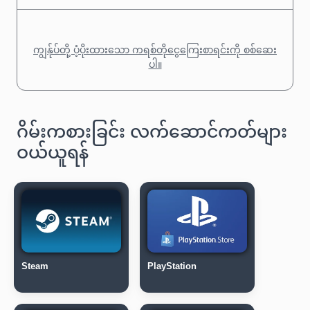
ကျွန်ုပ်တို့ ပံ့ပိုးထားသော ကရစ်တိုငွေကြေးစာရင်းကို စစ်ဆေး
ပါ။
ဂိမ်းကစားခြင်း လက်ဆောင်ကတ်များ
ဝယ်ယူရန်
Steam
PlayStation