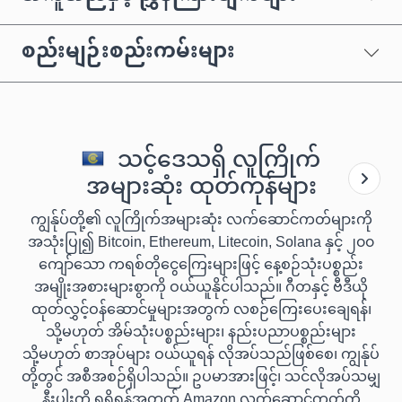
စည်းမျဉ်းစည်းကမ်းများ
သင့်ဒေသရှိ လူကြိုက်
အများဆုံး ထုတ်ကုန်များ
ကျွန်ုပ်တို့၏ လူကြိုက်အများဆုံး လက်ဆောင်ကတ်များကို
အသုံးပြု၍ Bitcoin, Ethereum, Litecoin, Solana နှင့် ၂၀၀
ကျော်သော ကရစ်တိုငွေကြေးများဖြင့် နေ့စဉ်သုံးပစ္စည်း
အမျိုးအစားများစွာကို ဝယ်ယူနိုင်ပါသည်။ ဂီတနှင့် ဗီဒီယို
ထုတ်လွှင့်ဝန်ဆောင်မှုများအတွက် လစဉ်ကြေးပေးချေရန်၊
သို့မဟုတ် အိမ်သုံးပစ္စည်းများ၊ နည်းပညာပစ္စည်းများ
သို့မဟုတ် စာအုပ်များ ဝယ်ယူရန် လိုအပ်သည်ဖြစ်စေ၊ ကျွန်ုပ်
တို့တွင် အစီအစဉ်ရှိပါသည်။ ဥပမာအားဖြင့်၊ သင်လိုအပ်သမျှ
နီးပါးကို ရရှိရန်အတွက် Amazon လက်ဆောင်ကတ်ကို