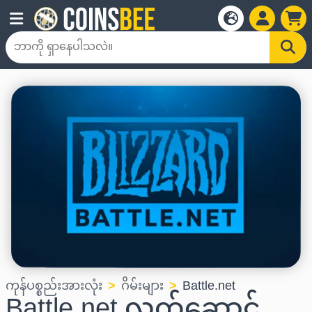
ကုန်ပစ္စည်းအားလုံး
ဂိမ်းများ
Battle.net
Battle.net လက်ဆောင်