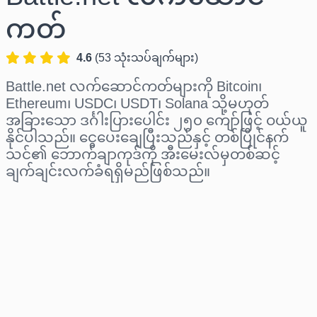
ကတ်
4.6
(
53
သုံးသပ်ချက်များ
)
Battle.net လက်ဆောင်ကတ်များကို Bitcoin၊
Ethereum၊ USDC၊ USDT၊ Solana သို့မဟုတ်
အခြားသော ဒင်္ဂါးပြားပေါင်း ၂၅၀ ကျော်ဖြင့် ဝယ်ယူ
နိုင်ပါသည်။ ငွေပေးချေပြီးသည်နှင့် တစ်ပြိုင်နက်
သင်၏ ဘောက်ချာကုဒ်ကို အီးမေးလ်မှတစ်ဆင့်
ချက်ချင်းလက်ခံရရှိမည်ဖြစ်သည်။
ဒေသ ရွေးပါ
ပမာဏ ရွေးချယ်ပါ