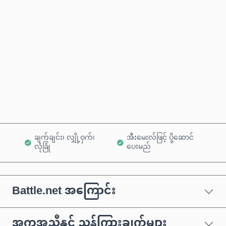
ခန့်မှန်းစျေးနှုန်း
ယခုဝယ်မည်
ကုန်ပစ္စည်းထဲသို့ ထည့်ရန်
ချက်ချင်း၊ လျှို့ဝှက်၊
အီးမေးလ်ဖြင့် ပို့ဆောင်
လုံခြုံ
ပေးမည်
Battle.net အကြောင်း
အကူအညီနှင့် ညွှန်ကြားချက်များ