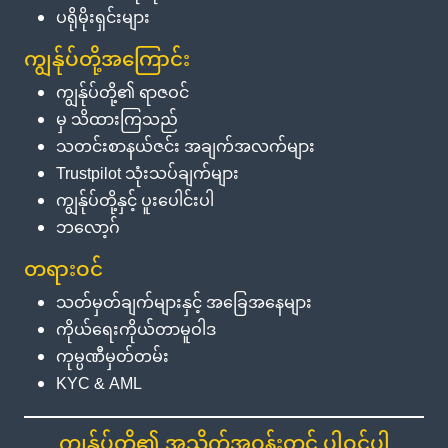
ပရိုမိုးရှင်းများ
ကျွန်ုပ်တို့အကြောင်း
ကျွန်ုပ်တို့၏ ရာဇဝင်
မှ သိထားကြသည်
သတင်းစာနယ်ဇင်း အချက်အလက်များ
Trustpilot သုံးသပ်ချက်များ
ကျွန်ုပ်တို့နှင့် ပူးပေါင်းပါ
ဘလော့ဂ်
တရားဝင်
သတ်မှတ်ချက်များနှင့် အခြေအနေများ
ကိုယ်ရေးကိုယ်တာမူဝါဒ
ကုမ္ပဏီမှတ်တမ်း
KYC & AML
ကျွန်ုပ်တို့၏ အသိုက်အဝန်းတွင် ပါဝင်ပါ