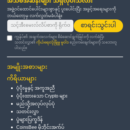
အသစ်အဆန်းများ သိရှိလိုပါသလား
အဖွဲ့ဝင်ထောင်ပေါင်းများစွာနှင့် ပူးပေါင်းပြီး အခွင့်အရေးများကို
ဘယ်တော့မှ လက်လွတ်မခံပါနဲ့။
စာရင်းသွင်းပါ
ကျွန်ုပ်၏ အချက်အလက်များ စီမံဆောင်ရွက်ခြင်းကို လက်ခံပြီး
သတင်းလွှာ၏
ကိုယ်ရေးလုံခြုံမှု မူဝါဒ
စည်းကမ်းချက်များကို သဘောတူ
ပါသည်။
အမျိုးအစားများ
ကိရိယာများ
ပံ့ပိုးမှုနှင့် အကူအညီ
ပံ့ပိုးထားသော Crypto များ
မည်သို့အလုပ်လုပ်ပုံ
သတင်းလွှာ
ပွဲများပြက္ခဒိန်
CoinsBee မိုဘိုင်းအက်ပ်