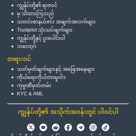
ကျွန်ုပ်တို့၏ ရာဇဝင်
မှ သိထားကြသည်
သတင်းစာနယ်ဇင်း အချက်အလက်များ
Trustpilot သုံးသပ်ချက်များ
ကျွန်ုပ်တို့နှင့် ပူးပေါင်းပါ
ဘလော့ဂ်
တရားဝင်
သတ်မှတ်ချက်များနှင့် အခြေအနေများ
ကိုယ်ရေးကိုယ်တာမူဝါဒ
ကုမ္ပဏီမှတ်တမ်း
KYC & AML
ကျွန်ုပ်တို့၏ အသိုက်အဝန်းတွင် ပါဝင်ပါ