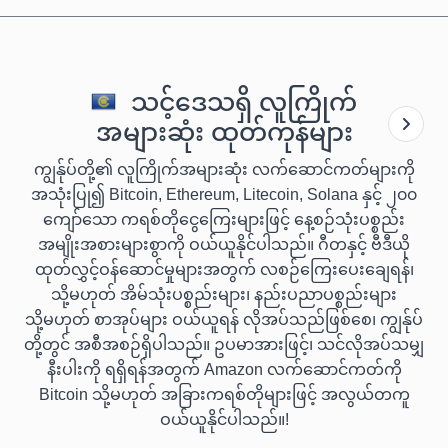
သင့်ဒေသရှိ လူကြိုက်
အများဆုံး ထုတ်ကုန်များ
ကျွန်ုပ်တို့၏ လူကြိုက်အများဆုံး လက်ဆောင်ကတ်များကို
အသုံးပြု၍ Bitcoin, Ethereum, Litecoin, Solana နှင့် ၂၀၀
ကျော်သော ကရစ်တိုငွေကြေးများဖြင့် နေ့စဉ်သုံးပစ္စည်း
အမျိုးအစားများစွာကို ဝယ်ယူနိုင်ပါသည်။ ဂီတနှင့် ဗီဒီယို
ထုတ်လွှင့်ဝန်ဆောင်မှုများအတွက် လစဉ်ကြေးပေးချေရန်၊
သို့မဟုတ် အိမ်သုံးပစ္စည်းများ၊ နည်းပညာပစ္စည်းများ
သို့မဟုတ် စာအုပ်များ ဝယ်ယူရန် လိုအပ်သည်ဖြစ်စေ၊ ကျွန်ုပ်
တို့တွင် အစီအစဉ်ရှိပါသည်။ ဥပမာအားဖြင့်၊ သင်လိုအပ်သမျှ
နီးပါးကို ရရှိရန်အတွက် Amazon လက်ဆောင်ကတ်ကို
Bitcoin သို့မဟုတ် အခြားကရစ်တိုများဖြင့် အလွယ်တကူ
ဝယ်ယူနိုင်ပါသည်။!