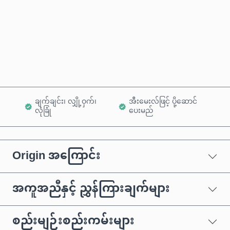
ယခုဝယ်မည်
ကုန်ပစ္စည်းထဲသို့ ထည့်ရန်
ချက်ချင်း၊ လျှို့ဝှက်၊
အီးမေးလ်ဖြင့် ပို့ဆောင်
လုံခြုံ
ပေးမည်
Origin အကြောင်း
အကူအညီနှင့် ညွှန်ကြားချက်များ
စည်းမျဉ်းစည်းကမ်းများ