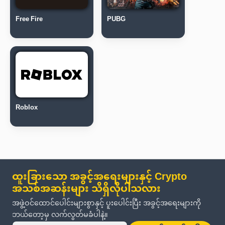
Free Fire
PUBG
Roblox
ထူးခြားသော အခွင့်အရေးများနှင့် Crypto
အသစ်အဆန်းများ သိရှိလိုပါသလား
အဖွဲ့ဝင်ထောင်ပေါင်းများစွာနှင့် ပူးပေါင်းပြီး အခွင့်အရေးများကို
ဘယ်တော့မှ လက်လွတ်မခံပါနဲ့။