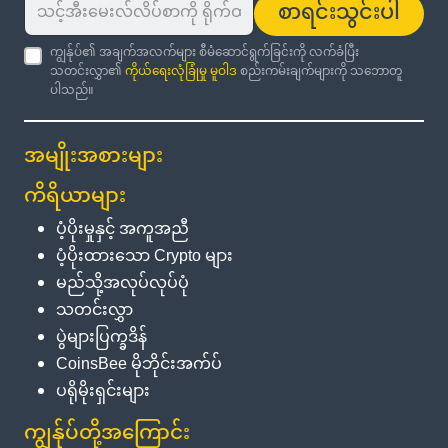
စာရင်းသွင်းပါ
ကျွန်ုပ်၏ အချက်အလက်များ စီမံဆောင်ရွက်ခြင်းကို လက်ခံပြီး
သတင်းလွှာ၏
ကိုယ်ရေးလုံခြုံမှု မူဝါဒ
စည်းကမ်းချက်များကို သဘောတူ
ပါသည်။
အမျိုးအစားများ
ကိရိယာများ
ပံ့ပိုးမှုနှင့် အကူအညီ
ပံ့ပိုးထားသော Crypto များ
မည်သို့အလုပ်လုပ်ပုံ
သတင်းလွှာ
ပွဲများပြက္ခဒိန်
CoinsBee မိုဘိုင်းအက်ပ်
ပရိုမိုးရှင်းများ
ကျွန်ုပ်တို့အကြောင်း