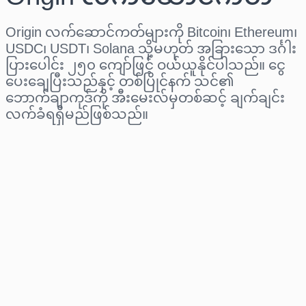
Origin လက်ဆောင်ကတ်များကို Bitcoin၊ Ethereum၊
USDC၊ USDT၊ Solana သို့မဟုတ် အခြားသော ဒင်္ဂါး
ပြားပေါင်း ၂၅၀ ကျော်ဖြင့် ဝယ်ယူနိုင်ပါသည်။ ငွေ
ပေးချေပြီးသည်နှင့် တစ်ပြိုင်နက် သင်၏
ဘောက်ချာကုဒ်ကို အီးမေးလ်မှတစ်ဆင့် ချက်ချင်း
လက်ခံရရှိမည်ဖြစ်သည်။
ဒေသ ရွေးပါ
ပမာဏ ရွေးချယ်ပါ
ခန့်မှန်းစျေးနှုန်း