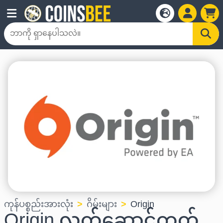
ကုန်ပစ္စည်းအားလုံး
ဂိမ်းများ
Origin
Origin လက်ဆောင်ကတ်