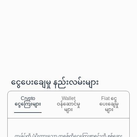
ငွေပေးချေမှု နည်းလမ်းများ
Crypto
Wallet
Fiat ငွေ
ငွေကြေးများ
ဝန်ဆောင်မှု
ပေးချေမှု
များ
များ
ကျွန်ုပ်တို့ ပံ့ပိုးထားသော ကရစ်တိုငွေကြေးစာရင်းကို စစ်ဆေး