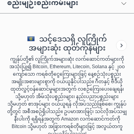
စည်းမျဉ်းစည်းကမ်းများ
သင့်ဒေသရှိ လူကြိုက်
အများဆုံး ထုတ်ကုန်များ
ကျွန်ုပ်တို့၏ လူကြိုက်အများဆုံး လက်ဆောင်ကတ်များကို
အသုံးပြု၍ Bitcoin, Ethereum, Litecoin, Solana နှင့် ၂၀၀
ကျော်သော ကရစ်တိုငွေကြေးများဖြင့် နေ့စဉ်သုံးပစ္စည်း
အမျိုးအစားများစွာကို ဝယ်ယူနိုင်ပါသည်။ ဂီတနှင့် ဗီဒီယို
ထုတ်လွှင့်ဝန်ဆောင်မှုများအတွက် လစဉ်ကြေးပေးချေရန်၊
သို့မဟုတ် အိမ်သုံးပစ္စည်းများ၊ နည်းပညာပစ္စည်းများ
သို့မဟုတ် စာအုပ်များ ဝယ်ယူရန် လိုအပ်သည်ဖြစ်စေ၊ ကျွန်ုပ်
တို့တွင် အစီအစဉ်ရှိပါသည်။ ဥပမာအားဖြင့်၊ သင်လိုအပ်သမျှ
နီးပါးကို ရရှိရန်အတွက် Amazon လက်ဆောင်ကတ်ကို
Bitcoin သို့မဟုတ် အခြားကရစ်တိုများဖြင့် အလွယ်တကူ