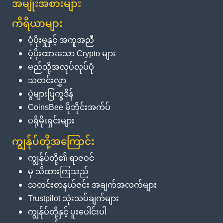
အမျိုးအစားများ
ကိရိယာများ
ပံ့ပိုးမှုနှင့် အကူအညီ
ပံ့ပိုးထားသော Crypto များ
မည်သို့အလုပ်လုပ်ပုံ
သတင်းလွှာ
ပွဲများပြက္ခဒိန်
CoinsBee မိုဘိုင်းအက်ပ်
ပရိုမိုးရှင်းများ
ကျွန်ုပ်တို့အကြောင်း
ကျွန်ုပ်တို့၏ ရာဇဝင်
မှ သိထားကြသည်
သတင်းစာနယ်ဇင်း အချက်အလက်များ
Trustpilot သုံးသပ်ချက်များ
ကျွန်ုပ်တို့နှင့် ပူးပေါင်းပါ