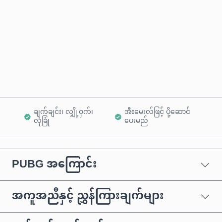
ယခုဝယ်မည်
ကုန်ပစ္စည်းထဲသို့ ထည့်ရန်
ချက်ချင်း၊ လျှို့ဝှက်၊
အီးမေးလ်ဖြင့် ပို့ဆောင်
လုံခြုံ
ပေးမည်
PUBG အကြောင်း
အကူအညီနှင့် ညွှန်ကြားချက်များ