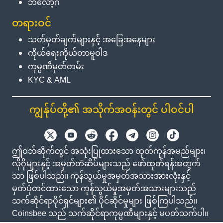
ဘလော့ဂ်
တရားဝင်
သတ်မှတ်ချက်များနှင့် အခြေအနေများ
ကိုယ်ရေးကိုယ်တာမူဝါဒ
ကုမ္ပဏီမှတ်တမ်း
KYC & AML
ကျွန်ုပ်တို့၏ အသိုက်အဝန်းတွင် ပါဝင်ပါ
ဤဝဘ်ဆိုက်တွင် အသုံးပြုထားသော ထုတ်ကုန်အမည်များ၊
လိုဂိုများနှင့် အမှတ်တံဆိပ်များသည် ဖော်ထုတ်ရန်အတွက်
သာ ဖြစ်ပါသည်။ ကုန်သွယ်မှုအမှတ်အသားအားလုံးနှင့်
မှတ်ပုံတင်ထားသော ကုန်သွယ်မှုအမှတ်အသားများသည်
သက်ဆိုင်ရာပိုင်ရှင်များ၏ ပိုင်ဆိုင်မှုများ ဖြစ်ကြပါသည်။
Coinsbee သည် သက်ဆိုင်ရာကုမ္ပဏီများနှင့် မပတ်သက်ပါ။