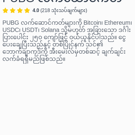
4.0
(
218
သုံးသပ်ချက်များ
)
PUBG လက်ဆောင်ကတ်များကို Bitcoin၊ Ethereum၊
USDC၊ USDT၊ Solana သို့မဟုတ် အခြားသော ဒင်္ဂါး
ပြားပေါင်း ၂၅၀ ကျော်ဖြင့် ဝယ်ယူနိုင်ပါသည်။ ငွေ
ပေးချေပြီးသည်နှင့် တစ်ပြိုင်နက် သင်၏
ဘောက်ချာကုဒ်ကို အီးမေးလ်မှတစ်ဆင့် ချက်ချင်း
လက်ခံရရှိမည်ဖြစ်သည်။
ဒေသ ရွေးပါ
ပမာဏ ရွေးချယ်ပါ
ခန့်မှန်းစျေးနှုန်း