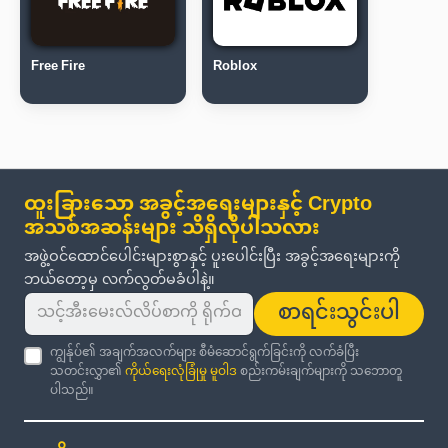
Free Fire
Roblox
ထူးခြားသော အခွင့်အရေးများနှင့် Crypto
အသစ်အဆန်းများ သိရှိလိုပါသလား
အဖွဲ့ဝင်ထောင်ပေါင်းများစွာနှင့် ပူးပေါင်းပြီး အခွင့်အရေးများကို
ဘယ်တော့မှ လက်လွတ်မခံပါနဲ့။
စာရင်းသွင်းပါ
ကျွန်ုပ်၏ အချက်အလက်များ စီမံဆောင်ရွက်ခြင်းကို လက်ခံပြီး
သတင်းလွှာ၏
ကိုယ်ရေးလုံခြုံမှု မူဝါဒ
စည်းကမ်းချက်များကို သဘောတူ
ပါသည်။