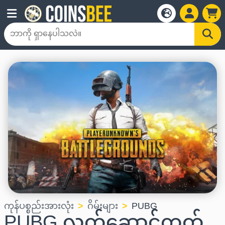
ကုန်ပစ္စည်းအားလုံး
ဂိမ်းများ
PUBG
PUBG လက်ဆောင်ကတ်