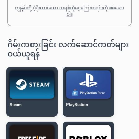
ကျွန်ုပ်တို့ ပံ့ပိုးထားသော ကရစ်တိုငွေကြေးစာရင်းကို စစ်ဆေး
ပါ။
ဂိမ်းကစားခြင်း လက်ဆောင်ကတ်များ
ဝယ်ယူရန်
Steam
PlayStation