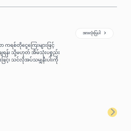
အားလုံးပြပါ
ော ကရစ်တိုငွေကြေးများဖြင့်
ရန်၊ သို့မဟုတ် အိမ်သုံးပစ္စည်း
ြင့်၊ သင်လိုအပ်သမျှနီးပါးကို
နောက်တစ်ခ