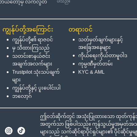
းကို ဘယ်တော့မှ လက်လွတ်
ပါသည်။
ကျွန်ုပ်တို့အကြောင်း
တရားဝင်
ကျွန်ုပ်တို့၏ ရာဇဝင်
သတ်မှတ်ချက်များနှင့်
အခြေအနေများ
မှ သိထားကြသည်
ကိုယ်ရေးကိုယ်တာမူဝါဒ
သတင်းစာနယ်ဇင်း
အချက်အလက်များ
ကုမ္ပဏီမှတ်တမ်း
Trustpilot သုံးသပ်ချက်
KYC & AML
များ
ကျွန်ုပ်တို့နှင့် ပူးပေါင်းပါ
ဘလော့ဂ်
ဤဝဘ်ဆိုက်တွင် အသုံးပြုထားသော ထုတ်ကုန်အမည
အတွက်သာ ဖြစ်ပါသည်။ ကုန်သွယ်မှုအမှတ်အသား
များသည် သက်ဆိုင်ရာပိုင်ရှင်များ၏ ပိုင်ဆိုင်မ