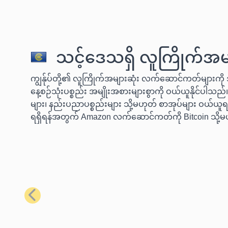
သင့်ဒေသရှိ လူကြိုက်အမျ
ကျွန်ုပ်တို့၏ လူကြိုက်အများဆုံး လက်ဆောင်ကတ်များကို အ
နေ့စဉ်သုံးပစ္စည်း အမျိုးအစားများစွာကို ဝယ်ယူနိုင်ပါသည်။
များ၊ နည်းပညာပစ္စည်းများ သို့မဟုတ် စာအုပ်များ ဝယ်ယူရန
ရရှိရန်အတွက် Amazon လက်ဆောင်ကတ်ကို Bitcoin သို့မ
ယခင်