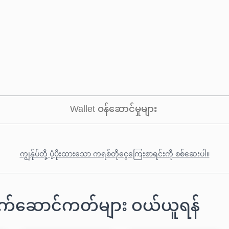
Wallet ဝန်ဆောင်မှုများ
ကျွန်ုပ်တို့ ပံ့ပိုးထားသော ကရစ်တိုငွေကြေးစာရင်းကို စစ်ဆေးပါ။
လက်ဆောင်ကတ်များ ဝယ်ယူရန်