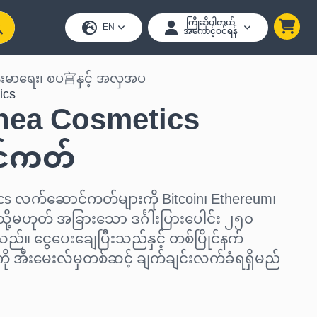
ကြိုဆိုပါတယ်
EN
အကောင့်ဝင်ရန်
်းမာရေး၊ စပ宫နှင့် အလှအပ
ics
nea Cosmetics
်ကတ်
cs လက်ဆောင်ကတ်များကို Bitcoin၊ Ethereum၊
ု့မဟုတ် အခြားသော ဒင်္ဂါးပြားပေါင်း ၂၅၀
ါသည်။ ငွေပေးချေပြီးသည်နှင့် တစ်ပြိုင်နက်
 အီးမေးလ်မှတစ်ဆင့် ချက်ချင်းလက်ခံရရှိမည်