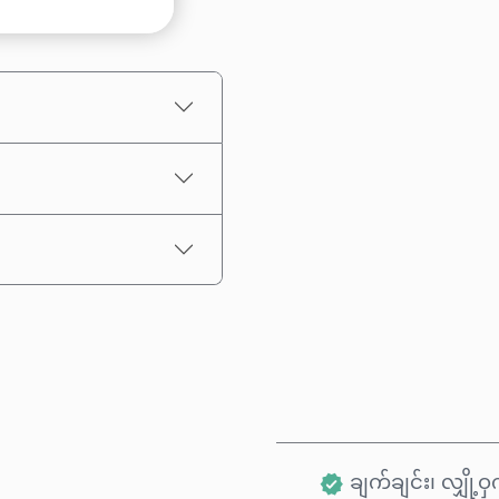
ပမာဏ ရွေးချယ်ပါ
ခန့်မှန်းစျေးနှုန်း
ချက်ချင်း၊ လျှို့ဝှက