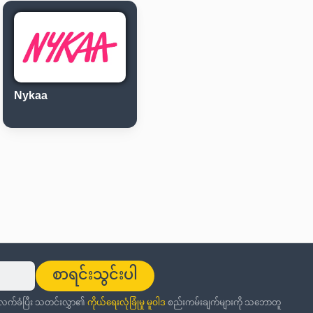
Nykaa
စာရင်းသွင်းပါ
ု လက်ခံပြီး သတင်းလွှာ၏
ကိုယ်ရေးလုံခြုံမှု မူဝါဒ
စည်းကမ်းချက်များကို သဘောတူ