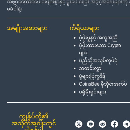
အဖွဲ့ဝင်ထောင်ပေါင်းများစွာနှင့် ပူးပေါင်းပြီး အခွင့်အရေးမျာ
မခံပါနဲ့။
အမျိုးအစားများ
ကိရိယာများ
ပံ့ပိုးမှုနှင့် အကူအညီ
ပံ့ပိုးထားသော Crypto
များ
မည်သို့အလုပ်လုပ်ပုံ
သတင်းလွှာ
ပွဲများပြက္ခဒိန်
CoinsBee မိုဘိုင်းအက်ပ်
ပရိုမိုးရှင်းများ
ကျွန်ုပ်တို့၏
အသိုက်အဝန်းတွင်