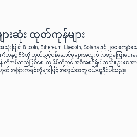
ားဆုံး ထုတ်ကုန်များ
သုံးပြု၍ Bitcoin, Ethereum, Litecoin, Solana နှင့် ၂၀၀ ကျော်သ
 ဂီတနှင့် ဗီဒီယို ထုတ်လွှင့်ဝန်ဆောင်မှုများအတွက် လစဉ်ကြေးပေးချေ
် လိုအပ်သည်ဖြစ်စေ၊ ကျွန်ုပ်တို့တွင် အစီအစဉ်ရှိပါသည်။ ဥပမာအားဖ
ဟုတ် အခြားကရစ်တိုများဖြင့် အလွယ်တကူ ဝယ်ယူနိုင်ပါသည်။!