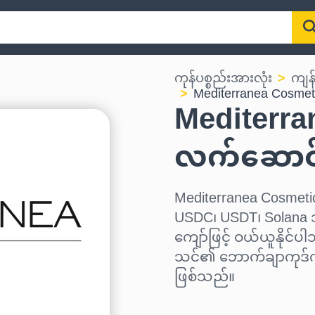
ကုန်ပစ္စည်းအားလုံး
ကျန
Mediterranea Cosmet
Mediterra
လက်ဆောင
Mediterranea Cosmeti
USDC၊ USDT၊ Solana သိ
ကျော်ဖြင့် ဝယ်ယူနိုင်ပ
သင်၏ ဘောက်ချာကုဒ်ကို
ဖြစ်သည်။
ဒေသ ရွေးပါ