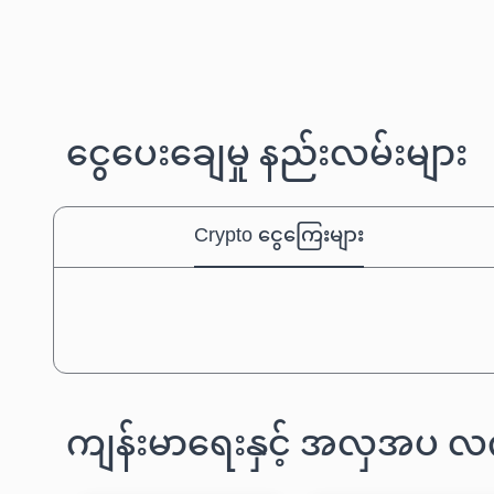
ငွေပေးချေမှု နည်းလမ်းများ
Crypto ငွေကြေးများ
ကျန်းမာရေးနှင့် အလှအပ 