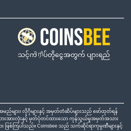
သင့်ကிரிပ်တိုငွေအတွက် ပျားရည်
်များ၊ လိုဂိုများနှင့် အမှတ်တံဆိပ်များသည် ဖော်ထုတ်ရန်
အားလုံးနှင့် မှတ်ပုံတင်ထားသော ကုန်သွယ်မှုအမှတ်အသား
ှုများ ဖြစ်ကြပါသည်။ Coinsbee သည် သက်ဆိုင်ရာကုမ္ပဏီများနှင့်