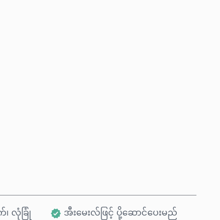
ယခုဝယ်မည်
ကုန်ပစ္စည်းထဲသို့ ထည့်ရန်
်၊ လုံခြုံ
အီးမေးလ်ဖြင့် ပို့ဆောင်ပေးမည်