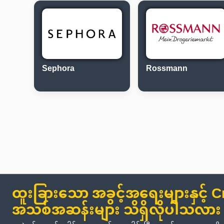
Sephora
Rossmann
ထူးခြားသော အခွင့်အရေးများနှင့် C
အသစ်အဆန်းများ သိရှိလိုပါသလား