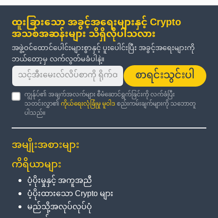
ထူးခြားသော အခွင့်အရေးများနှင့် Crypto
အသစ်အဆန်းများ သိရှိလိုပါသလား
အဖွဲ့ဝင်ထောင်ပေါင်းများစွာနှင့် ပူးပေါင်းပြီး အခွင့်အရေးများကို
ဘယ်တော့မှ လက်လွတ်မခံပါနဲ့။
စာရင်းသွင်းပါ
ကျွန်ုပ်၏ အချက်အလက်များ စီမံဆောင်ရွက်ခြင်းကို လက်ခံပြီး
သတင်းလွှာ၏
ကိုယ်ရေးလုံခြုံမှု မူဝါဒ
စည်းကမ်းချက်များကို သဘောတူ
ပါသည်။
အမျိုးအစားများ
ကိရိယာများ
ပံ့ပိုးမှုနှင့် အကူအညီ
ပံ့ပိုးထားသော Crypto များ
မည်သို့အလုပ်လုပ်ပုံ