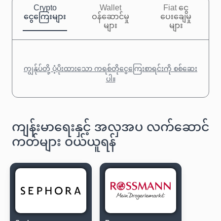
Crypto
Wallet
Fiat ငွေ
ငွေကြေးများ
ဝန်ဆောင်မှု
ပေးချေမှု
များ
များ
ကျွန်ုပ်တို့ ပံ့ပိုးထားသော ကရစ်တိုငွေကြေးစာရင်းကို စစ်ဆေး
ပါ။
ကျန်းမာရေးနှင့် အလှအပ လက်ဆောင်
ကတ်များ ဝယ်ယူရန်