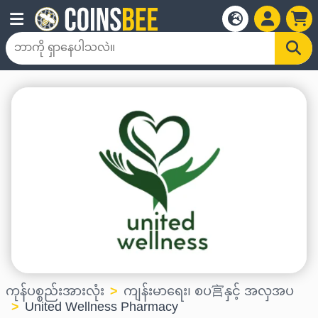
ကုန်ပစ္စည်းအားလုံး
ကျန်းမာရေး၊ စပ宫နှင့် အလှအပ
United Wellness Pharmacy