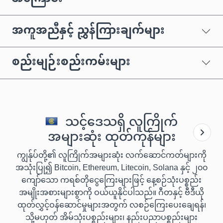
အကူအညီနှင့် ညွှန်ကြားချက်များ
စည်းမျဉ်းစည်းကမ်းများ
သင့်ဒေသရှိ လူကြိုက်
အများဆုံး ထုတ်ကုန်များ
ကျွန်ုပ်တို့၏ လူကြိုက်အများဆုံး လက်ဆောင်ကတ်များကို
အသုံးပြု၍ Bitcoin, Ethereum, Litecoin, Solana နှင့် ၂၀၀
ကျော်သော ကရစ်တိုငွေကြေးများဖြင့် နေ့စဉ်သုံးပစ္စည်း
အမျိုးအစားများစွာကို ဝယ်ယူနိုင်ပါသည်။ ဂီတနှင့် ဗီဒီယို
ထုတ်လွှင့်ဝန်ဆောင်မှုများအတွက် လစဉ်ကြေးပေးချေရန်၊
သို့မဟုတ် အိမ်သုံးပစ္စည်းများ၊ နည်းပညာပစ္စည်းများ