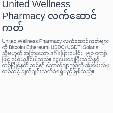
United Wellness
Pharmacy လက်ဆောင်
ကတ်
United Wellness Pharmacy လက်ဆောင်ကတ်များ
ကို Bitcoin၊ Ethereum၊ USDC၊ USDT၊ Solana
သို့မဟုတ် အခြားသော ဒင်္ဂါးပြားပေါင်း ၂၅၀ ကျော်
ဖြင့် ဝယ်ယူနိုင်ပါသည်။ ငွေပေးချေပြီးသည်နှင့်
တစ်ပြိုင်နက် သင်၏ ဘောက်ချာကုဒ်ကို အီးမေးလ်မှ
တစ်ဆင့် ချက်ချင်းလက်ခံရရှိမည်ဖြစ်သည်။
ဒေသ ရွေးပါ
ပမာဏ ရွေးချယ်ပါ