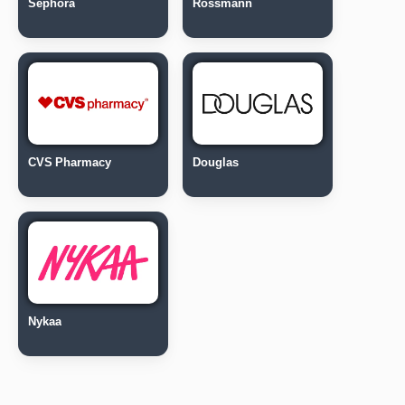
Sephora
Rossmann
CVS Pharmacy
Douglas
Nykaa