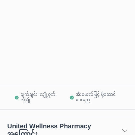
ခန့်မှန်းစျေးနှုန်း
ယခုဝယ်မည်
ကုန်ပစ္စည်းထဲသို့ ထည့်ရန်
ချက်ချင်း၊ လျှို့ဝှက်၊
အီးမေးလ်ဖြင့် ပို့ဆောင်
လုံခြုံ
ပေးမည်
United Wellness Pharmacy
အကြောင်း