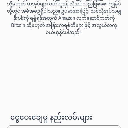
သို့မဟုတ် စာအုပ်များ ဝယ်ယူရန် လိုအပ်သည်ဖြစ်စေ၊ ကျွန်ုပ်
တို့တွင် အစီအစဉ်ရှိပါသည်။ ဥပမာအားဖြင့်၊ သင်လိုအပ်သမျှ
နီးပါးကို ရရှိရန်အတွက် Amazon လက်ဆောင်ကတ်ကို
Bitcoin သို့မဟုတ် အခြားကရစ်တိုများဖြင့် အလွယ်တကူ
ဝယ်ယူနိုင်ပါသည်။!
ငွေပေးချေမှု နည်းလမ်းများ