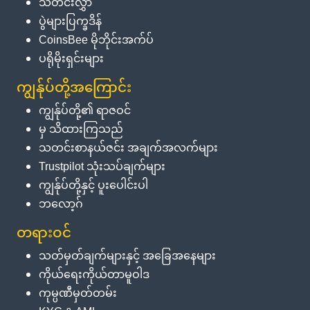
သတင်းလွှာ
ပွဲများပြက္ခဒိန်
CoinsBee မိုဘိုင်းအက်ပ်
ပရိုမိုးရှင်းများ
ကျွန်ုပ်တို့အကြောင်း
ကျွန်ုပ်တို့၏ ရာဇဝင်
မှ သိထားကြသည်
သတင်းစာနယ်ဇင်း အချက်အလက်များ
Trustpilot သုံးသပ်ချက်များ
ကျွန်ုပ်တို့နှင့် ပူးပေါင်းပါ
ဘလော့ဂ်
တရားဝင်
သတ်မှတ်ချက်များနှင့် အခြေအနေများ
ကိုယ်ရေးကိုယ်တာမူဝါဒ
ကုမ္ပဏီမှတ်တမ်း