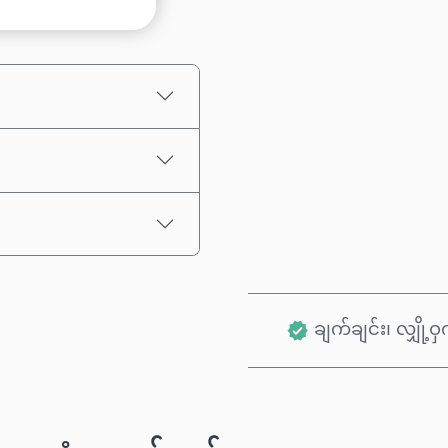
ခန့်မှန်းစျေးနှုန်း
ချက်ချင်း၊ လျှို့ဝှက