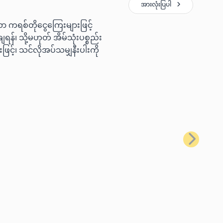
အားလုံးပြပါ
ော ကရစ်တိုငွေကြေးများဖြင့်
ရန်၊ သို့မဟုတ် အိမ်သုံးပစ္စည်း
ြင့်၊ သင်လိုအပ်သမျှနီးပါးကို
နောက်တစ်ခ