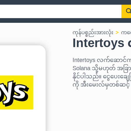
ကုန်ပစ္စည်းအားလုံး
ကလေး
Intertoy
Intertoys လက်ဆောင်ကတ
Solana သို့မဟုတ် အခြား
နိုင်ပါသည်။ ငွေပေးချေ
ကို အီးမေးလ်မှတစ်ဆင့
ဒေသ ရွေးပါ
ပမာဏ ရွေးချယ်ပါ