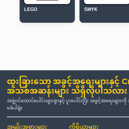
LEGO
SMYK
ထူးခြားသော အခွင့်အရေးများနှင့် C
အသစ်အဆန်းများ သိရှိလိုပါသလား
အဖွဲ့ဝင်ထောင်ပေါင်းများစွာနှင့် ပူးပေါင်းပြီး အခွင့်အရေးမျာ
မခံပါနဲ့။
အမျိုးအစားများ
ကိရိယာများ