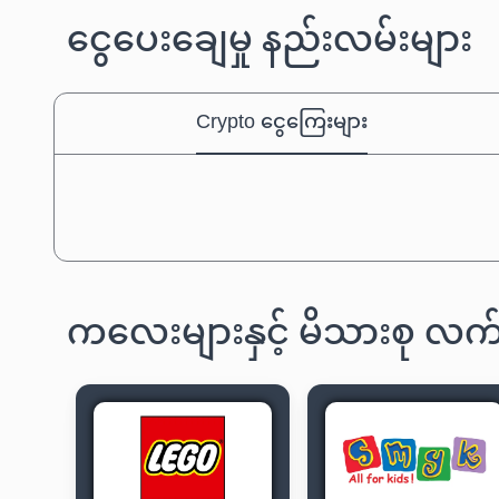
ငွေပေးချေမှု နည်းလမ်းများ
Crypto ငွေကြေးများ
ကလေးများနှင့် မိသားစု လ