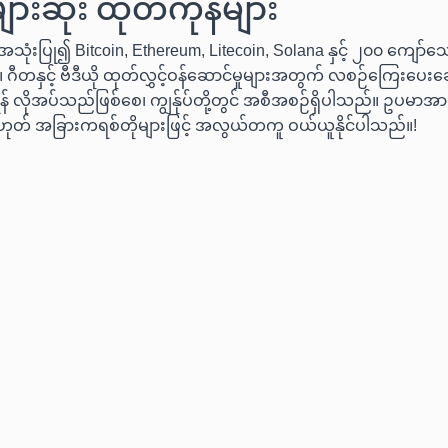
ားဆုံး ထုတ်ကုန်များ
သုံးပြု၍ Bitcoin, Ethereum, Litecoin, Solana နှင့် ၂၀၀ ကျော်သ
 ဂီတနှင့် ဗီဒီယို ထုတ်လွှင့်ဝန်ဆောင်မှုများအတွက် လစဉ်ကြေးပေးချေ
် လိုအပ်သည်ဖြစ်စေ၊ ကျွန်ုပ်တို့တွင် အစီအစဉ်ရှိပါသည်။ ဥပမာအားဖ
ဟုတ် အခြားကရစ်တိုများဖြင့် အလွယ်တကူ ဝယ်ယူနိုင်ပါသည်။!