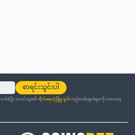
စာရင်းသွင်းပါ
ု လက်ခံပြီး သတင်းလွှာ၏
ကိုယ်ရေးလုံခြုံမှု မူဝါဒ
စည်းကမ်းချက်များကို သဘောတူ