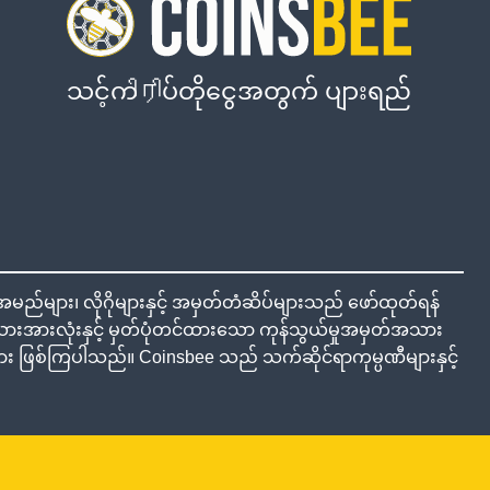
သင့်ကிரிပ်တိုငွေအတွက် ပျားရည်
်များ၊ လိုဂိုများနှင့် အမှတ်တံဆိပ်များသည် ဖော်ထုတ်ရန်
အားလုံးနှင့် မှတ်ပုံတင်ထားသော ကုန်သွယ်မှုအမှတ်အသား
ှုများ ဖြစ်ကြပါသည်။ Coinsbee သည် သက်ဆိုင်ရာကုမ္ပဏီများနှင့်