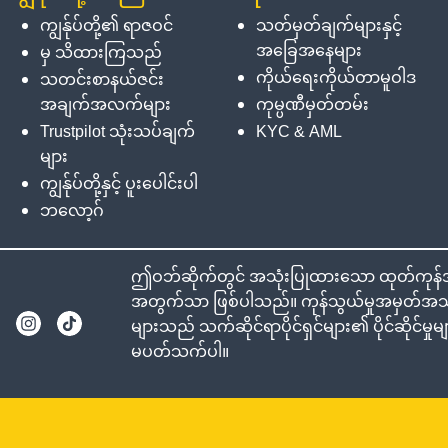
ကျွန်ုပ်တို့၏ ရာဇဝင်
သတ်မှတ်ချက်များနှင့်
အခြေအနေများ
မှ သိထားကြသည်
ကိုယ်ရေးကိုယ်တာမူဝါဒ
သတင်းစာနယ်ဇင်း
အချက်အလက်များ
ကုမ္ပဏီမှတ်တမ်း
Trustpilot သုံးသပ်ချက်
KYC & AML
များ
ကျွန်ုပ်တို့နှင့် ပူးပေါင်းပါ
ဘလော့ဂ်
ဤဝဘ်ဆိုက်တွင် အသုံးပြုထားသော ထုတ်ကုန်အမည
အတွက်သာ ဖြစ်ပါသည်။ ကုန်သွယ်မှုအမှတ်အသား
များသည် သက်ဆိုင်ရာပိုင်ရှင်များ၏ ပိုင်ဆိုင်မ
မပတ်သက်ပါ။