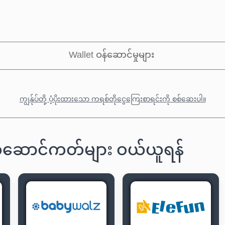
Wallet ဝန်ဆောင်မှုများ
ကျွန်ုပ်တို့ ပံ့ပိုးထားသော ကရစ်တိုငွေကြေးစာရင်းကို စစ်ဆေးပါ။
က်ဆောင်ကတ်များ ဝယ်ယူရန်