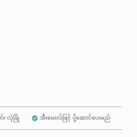
ယခုဝယ်မည်
ကုန်ပစ္စည်းထဲသို့ ထည့်ရန်
်၊ လုံခြုံ
အီးမေးလ်ဖြင့် ပို့ဆောင်ပေးမည်