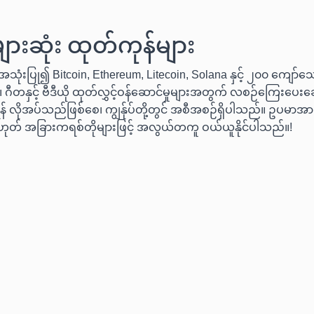
ားဆုံး ထုတ်ကုန်များ
သုံးပြု၍ Bitcoin, Ethereum, Litecoin, Solana နှင့် ၂၀၀ ကျော်သ
 ဂီတနှင့် ဗီဒီယို ထုတ်လွှင့်ဝန်ဆောင်မှုများအတွက် လစဉ်ကြေးပေးချေ
် လိုအပ်သည်ဖြစ်စေ၊ ကျွန်ုပ်တို့တွင် အစီအစဉ်ရှိပါသည်။ ဥပမာအားဖ
ဟုတ် အခြားကရစ်တိုများဖြင့် အလွယ်တကူ ဝယ်ယူနိုင်ပါသည်။!