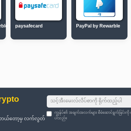
rble
paysafecard
PayPal by Rewarble
rypto
ကျွန်ုပ်၏ အချက်အလက်များ စီမံဆောင်ရွက်ခြင်းကိ
းကို ဘယ်တော့မှ လက်လွတ်
ပါသည်။