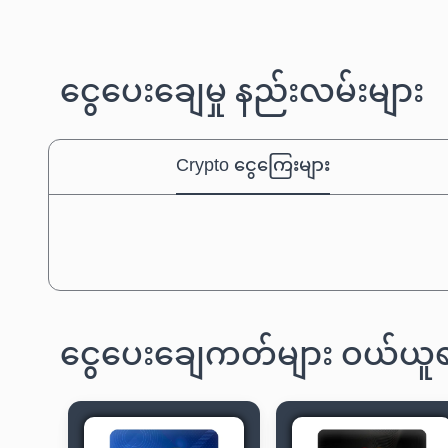
ငွေပေးချေမှု နည်းလမ်းများ
Crypto ငွေကြေးများ
ငွေပေးချေကတ်များ ဝယ်ယူရ