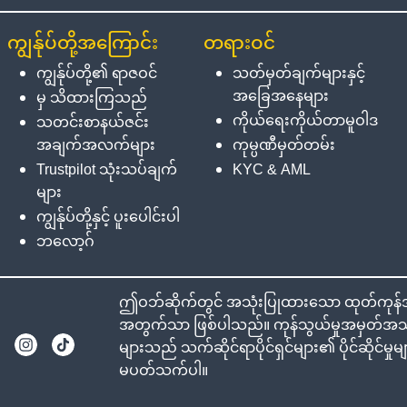
ကျွန်ုပ်တို့အကြောင်း
တရားဝင်
ကျွန်ုပ်တို့၏ ရာဇဝင်
သတ်မှတ်ချက်များနှင့်
အခြေအနေများ
မှ သိထားကြသည်
ကိုယ်ရေးကိုယ်တာမူဝါဒ
သတင်းစာနယ်ဇင်း
အချက်အလက်များ
ကုမ္ပဏီမှတ်တမ်း
Trustpilot သုံးသပ်ချက်
KYC & AML
များ
ကျွန်ုပ်တို့နှင့် ပူးပေါင်းပါ
ဘလော့ဂ်
ဤဝဘ်ဆိုက်တွင် အသုံးပြုထားသော ထုတ်ကုန်အမည
အတွက်သာ ဖြစ်ပါသည်။ ကုန်သွယ်မှုအမှတ်အသား
များသည် သက်ဆိုင်ရာပိုင်ရှင်များ၏ ပိုင်ဆိုင်မ
မပတ်သက်ပါ။