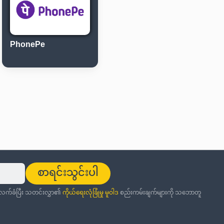
PhonePe
စာရင်းသွင်းပါ
ု လက်ခံပြီး သတင်းလွှာ၏
ကိုယ်ရေးလုံခြုံမှု မူဝါဒ
စည်းကမ်းချက်များကို သဘောတူ