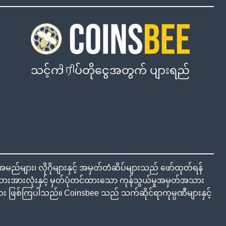
သင့်ကிரிပ်တိုငွေအတွက် ပျားရည်
်များ၊ လိုဂိုများနှင့် အမှတ်တံဆိပ်များသည် ဖော်ထုတ်ရန်
အားလုံးနှင့် မှတ်ပုံတင်ထားသော ကုန်သွယ်မှုအမှတ်အသား
ှုများ ဖြစ်ကြပါသည်။ Coinsbee သည် သက်ဆိုင်ရာကုမ္ပဏီများနှင့်