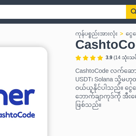
ကုန်ပစ္စည်းအားလုံး
ငွေ
CashtoC
3.9
(
14
သုံးသပ
CashtoCode လက်ဆောင်
USDT၊ Solana သို့မဟုတ်
ဝယ်ယူနိုင်ပါသည်။ ငွေပ
ဘောက်ချာကုဒ်ကို အီးမ
ဖြစ်သည်။
ဒေသ ရွေးပါ