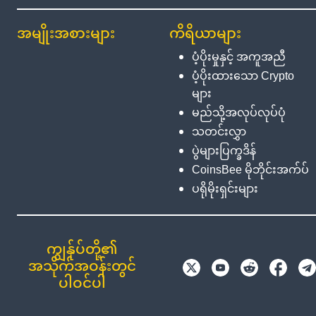
အမျိုးအစားများ
ကိရိယာများ
ပံ့ပိုးမှုနှင့် အကူအညီ
ပံ့ပိုးထားသော Crypto
များ
မည်သို့အလုပ်လုပ်ပုံ
သတင်းလွှာ
ပွဲများပြက္ခဒိန်
CoinsBee မိုဘိုင်းအက်ပ်
ပရိုမိုးရှင်းများ
ကျွန်ုပ်တို့၏
အသိုက်အဝန်းတွင်
ပါဝင်ပါ