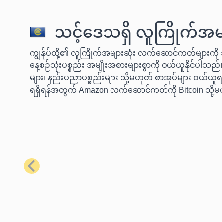
သင့်ဒေသရှိ လူကြိုက်အမျ
ကျွန်ုပ်တို့၏ လူကြိုက်အများဆုံး လက်ဆောင်ကတ်များကို အ
နေ့စဉ်သုံးပစ္စည်း အမျိုးအစားများစွာကို ဝယ်ယူနိုင်ပါသည်။
များ၊ နည်းပညာပစ္စည်းများ သို့မဟုတ် စာအုပ်များ ဝယ်ယူရန
ရရှိရန်အတွက် Amazon လက်ဆောင်ကတ်ကို Bitcoin သို့မ
ယခင်