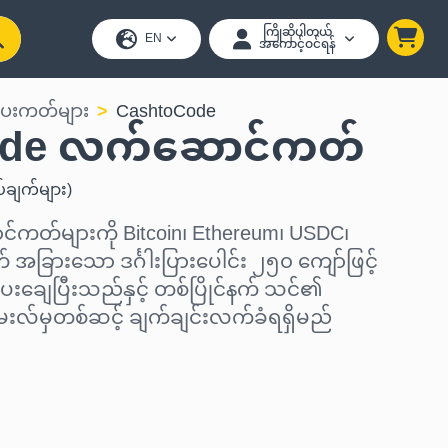
ကြိုဆိုပါတယ်
EN
အကောင့်ဝင်ရန်
ပေးကတ်များ
CashtoCode
ode လက်ဆောင်ကတ်
်ချက်များ
)
ကတ်များကို Bitcoin၊ Ethereum၊ USDC၊
 အခြားသော ဒင်္ဂါးပြားပေါင်း ၂၅၀ ကျော်ဖြင့်
ေးချေပြီးသည်နှင့် တစ်ပြိုင်နက် သင်၏
ေးလ်မှတစ်ဆင့် ချက်ချင်းလက်ခံရရှိမည်