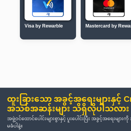
Visa by Rewarble
Mastercard by Rewa
ထူးခြားသော အခွင့်အရေးများနှင့် C
အသစ်အဆန်းများ သိရှိလိုပါသလား
အဖွဲ့ဝင်ထောင်ပေါင်းများစွာနှင့် ပူးပေါင်းပြီး အခွင့်အရေးမျာ
မခံပါနဲ့။