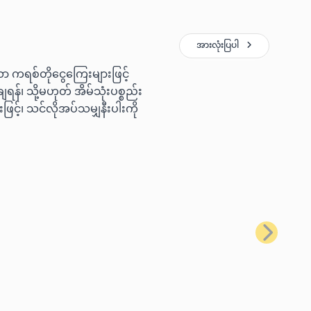
အားလုံးပြပါ
ော ကရစ်တိုငွေကြေးများဖြင့်
ရန်၊ သို့မဟုတ် အိမ်သုံးပစ္စည်း
ြင့်၊ သင်လိုအပ်သမျှနီးပါးကို
နောက်တစ်ခ