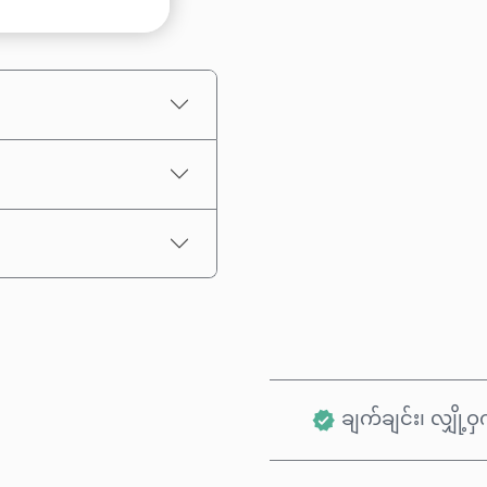
ပမာဏ ရွေးချယ်ပါ
ခန့်မှန်းစျေးနှုန်း
ချက်ချင်း၊ လျှို့ဝှက