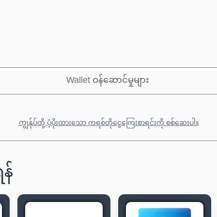
Wallet ဝန်ဆောင်မှုများ
ကျွန်ုပ်တို့ ပံ့ပိုးထားသော ကရစ်တိုငွေကြေးစာရင်းကို စစ်ဆေးပါ။
န်