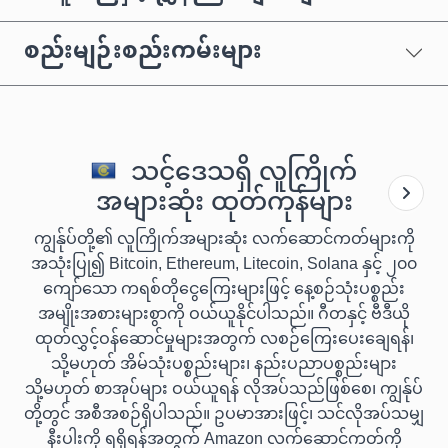
စည်းမျဉ်းစည်းကမ်းများ
သင့်ဒေသရှိ လူကြိုက်
အများဆုံး ထုတ်ကုန်များ
ကျွန်ုပ်တို့၏ လူကြိုက်အများဆုံး လက်ဆောင်ကတ်များကို
အသုံးပြု၍ Bitcoin, Ethereum, Litecoin, Solana နှင့် ၂၀၀
ကျော်သော ကရစ်တိုငွေကြေးများဖြင့် နေ့စဉ်သုံးပစ္စည်း
အမျိုးအစားများစွာကို ဝယ်ယူနိုင်ပါသည်။ ဂီတနှင့် ဗီဒီယို
ထုတ်လွှင့်ဝန်ဆောင်မှုများအတွက် လစဉ်ကြေးပေးချေရန်၊
သို့မဟုတ် အိမ်သုံးပစ္စည်းများ၊ နည်းပညာပစ္စည်းများ
သို့မဟုတ် စာအုပ်များ ဝယ်ယူရန် လိုအပ်သည်ဖြစ်စေ၊ ကျွန်ုပ်
တို့တွင် အစီအစဉ်ရှိပါသည်။ ဥပမာအားဖြင့်၊ သင်လိုအပ်သမျှ
နီးပါးကို ရရှိရန်အတွက် Amazon လက်ဆောင်ကတ်ကို