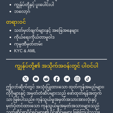
ကျွန်ုပ်တို့နှင့် ပူးပေါင်းပါ
ဘလော့ဂ်
တရားဝင်
သတ်မှတ်ချက်များနှင့် အခြေအနေများ
ကိုယ်ရေးကိုယ်တာမူဝါဒ
ကုမ္ပဏီမှတ်တမ်း
KYC & AML
ကျွန်ုပ်တို့၏ အသိုက်အဝန်းတွင် ပါဝင်ပါ
ဤဝဘ်ဆိုက်တွင် အသုံးပြုထားသော ထုတ်ကုန်အမည်များ၊
လိုဂိုများနှင့် အမှတ်တံဆိပ်များသည် ဖော်ထုတ်ရန်အတွက်
သာ ဖြစ်ပါသည်။ ကုန်သွယ်မှုအမှတ်အသားအားလုံးနှင့်
မှတ်ပုံတင်ထားသော ကုန်သွယ်မှုအမှတ်အသားများသည်
သက်ဆိုင်ရာပိုင်ရှင်များ၏ ပိုင်ဆိုင်မှုများ ဖြစ်ကြပါသည်။