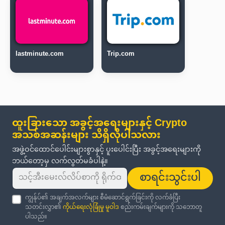
lastminute.com
Trip.com
ထူးခြားသော အခွင့်အရေးများနှင့် Crypto
အသစ်အဆန်းများ သိရှိလိုပါသလား
အဖွဲ့ဝင်ထောင်ပေါင်းများစွာနှင့် ပူးပေါင်းပြီး အခွင့်အရေးများကို
ဘယ်တော့မှ လက်လွတ်မခံပါနဲ့။
စာရင်းသွင်းပါ
ကျွန်ုပ်၏ အချက်အလက်များ စီမံဆောင်ရွက်ခြင်းကို လက်ခံပြီး
သတင်းလွှာ၏
ကိုယ်ရေးလုံခြုံမှု မူဝါဒ
စည်းကမ်းချက်များကို သဘောတူ
ပါသည်။