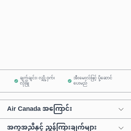
ခန့်မှန်းစျေးနှုန်း
ယခုဝယ်မည်
ကုန်ပစ္စည်းထဲသို့ ထည့်ရန်
ချက်ချင်း၊ လျှို့ဝှက်၊
အီးမေးလ်ဖြင့် ပို့ဆောင်
လုံခြုံ
ပေးမည်
Air Canada အကြောင်း
အကူအညီနှင့် ညွှန်ကြားချက်များ