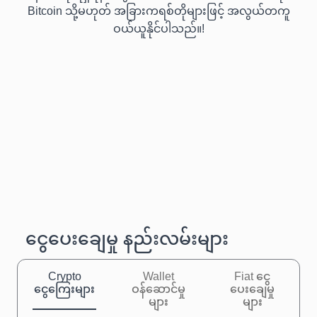
Bitcoin သို့မဟုတ် အခြားကရစ်တိုများဖြင့် အလွယ်တကူ
ဝယ်ယူနိုင်ပါသည်။!
ငွေပေးချေမှု နည်းလမ်းများ
Crypto
Wallet
Fiat ငွေ
ငွေကြေးများ
ဝန်ဆောင်မှု
ပေးချေမှု
များ
များ