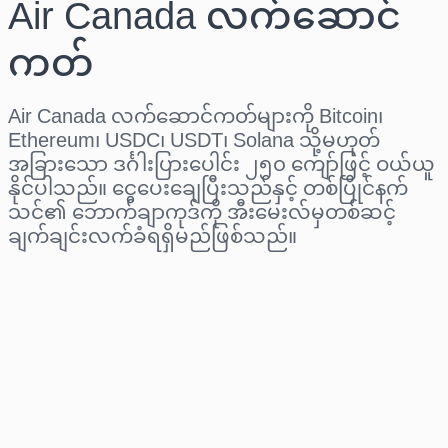
Air Canada လက်ဆောင်
ကတ်
Air Canada လက်ဆောင်ကတ်များကို Bitcoin၊
Ethereum၊ USDC၊ USDT၊ Solana သို့မဟုတ်
အခြားသော ဒင်္ဂါးပြားပေါင်း ၂၅၀ ကျော်ဖြင့် ဝယ်ယူ
နိုင်ပါသည်။ ငွေပေးချေပြီးသည်နှင့် တစ်ပြိုင်နက်
သင်၏ ဘောက်ချာကုဒ်ကို အီးမေးလ်မှတစ်ဆင့်
ချက်ချင်းလက်ခံရရှိမည်ဖြစ်သည်။
ဒေသ ရွေးပါ
ပမာဏ ရွေးချယ်ပါ