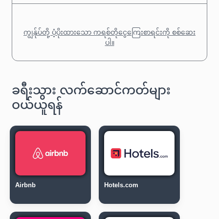
ကျွန်ုပ်တို့ ပံ့ပိုးထားသော ကရစ်တိုငွေကြေးစာရင်းကို စစ်ဆေး
ပါ။
ခရီးသွား လက်ဆောင်ကတ်များ
ဝယ်ယူရန်
Airbnb
Hotels.com