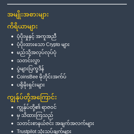
အမျိုးအစားများ
ကိရိယာများ
ပံ့ပိုးမှုနှင့် အကူအညီ
ပံ့ပိုးထားသော Crypto များ
မည်သို့အလုပ်လုပ်ပုံ
သတင်းလွှာ
ပွဲများပြက္ခဒိန်
CoinsBee မိုဘိုင်းအက်ပ်
ပရိုမိုးရှင်းများ
ကျွန်ုပ်တို့အကြောင်း
ကျွန်ုပ်တို့၏ ရာဇဝင်
မှ သိထားကြသည်
သတင်းစာနယ်ဇင်း အချက်အလက်များ
Trustpilot သုံးသပ်ချက်များ