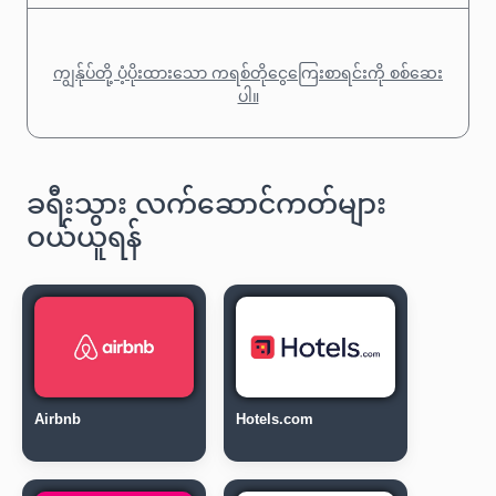
ကျွန်ုပ်တို့ ပံ့ပိုးထားသော ကရစ်တိုငွေကြေးစာရင်းကို စစ်ဆေး
ပါ။
ခရီးသွား လက်ဆောင်ကတ်များ
ဝယ်ယူရန်
Airbnb
Hotels.com