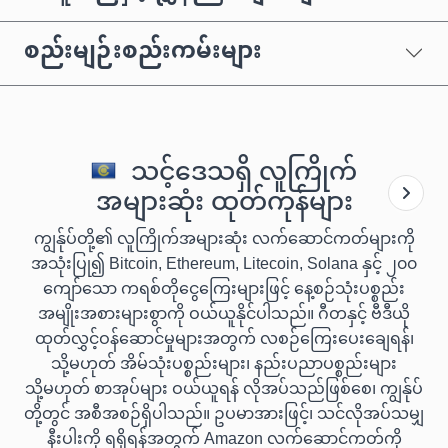
စည်းမျဉ်းစည်းကမ်းများ
သင့်ဒေသရှိ လူကြိုက်
အများဆုံး ထုတ်ကုန်များ
ကျွန်ုပ်တို့၏ လူကြိုက်အများဆုံး လက်ဆောင်ကတ်များကို
အသုံးပြု၍ Bitcoin, Ethereum, Litecoin, Solana နှင့် ၂၀၀
ကျော်သော ကရစ်တိုငွေကြေးများဖြင့် နေ့စဉ်သုံးပစ္စည်း
အမျိုးအစားများစွာကို ဝယ်ယူနိုင်ပါသည်။ ဂီတနှင့် ဗီဒီယို
ထုတ်လွှင့်ဝန်ဆောင်မှုများအတွက် လစဉ်ကြေးပေးချေရန်၊
သို့မဟုတ် အိမ်သုံးပစ္စည်းများ၊ နည်းပညာပစ္စည်းများ
သို့မဟုတ် စာအုပ်များ ဝယ်ယူရန် လိုအပ်သည်ဖြစ်စေ၊ ကျွန်ုပ်
တို့တွင် အစီအစဉ်ရှိပါသည်။ ဥပမာအားဖြင့်၊ သင်လိုအပ်သမျှ
နီးပါးကို ရရှိရန်အတွက် Amazon လက်ဆောင်ကတ်ကို