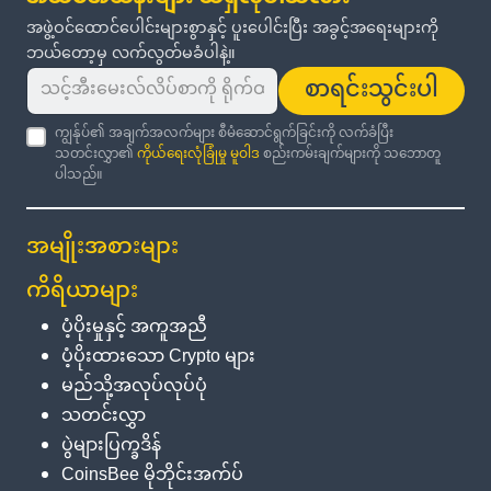
အဖွဲ့ဝင်ထောင်ပေါင်းများစွာနှင့် ပူးပေါင်းပြီး အခွင့်အရေးများကို
ဘယ်တော့မှ လက်လွတ်မခံပါနဲ့။
စာရင်းသွင်းပါ
ကျွန်ုပ်၏ အချက်အလက်များ စီမံဆောင်ရွက်ခြင်းကို လက်ခံပြီး
သတင်းလွှာ၏
ကိုယ်ရေးလုံခြုံမှု မူဝါဒ
စည်းကမ်းချက်များကို သဘောတူ
ပါသည်။
အမျိုးအစားများ
ကိရိယာများ
ပံ့ပိုးမှုနှင့် အကူအညီ
ပံ့ပိုးထားသော Crypto များ
မည်သို့အလုပ်လုပ်ပုံ
သတင်းလွှာ
ပွဲများပြက္ခဒိန်
CoinsBee မိုဘိုင်းအက်ပ်