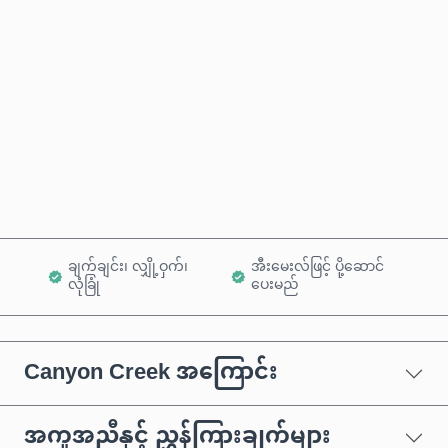
ခန့်မှန်းစျေးနှုန်း
ယခုဝယ်မည်
ကုန်ပစ္စည်းထဲသို့ ထည့်ရန်
ချက်ချင်း၊ လျှို့ဝှက်၊
အီးမေးလ်ဖြင့် ပို့ဆောင်
လုံခြုံ
ပေးမည်
Canyon Creek အကြောင်း
အကူအညီနှင့် ညွှန်ကြားချက်များ