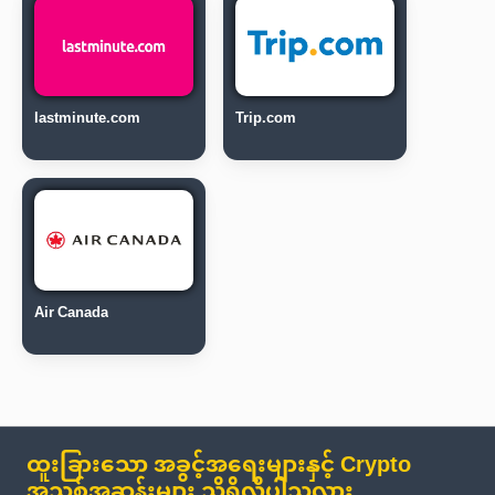
lastminute.com
Trip.com
Air Canada
ထူးခြားသော အခွင့်အရေးများနှင့် Crypto
အသစ်အဆန်းများ သိရှိလိုပါသလား