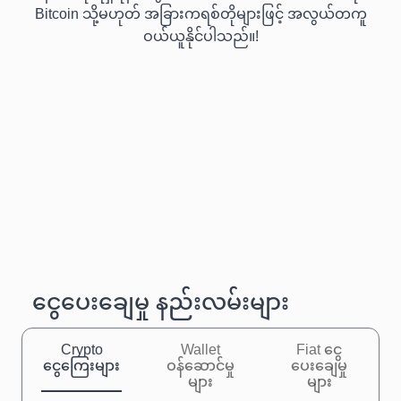
Bitcoin သို့မဟုတ် အခြားကရစ်တိုများဖြင့် အလွယ်တကူ
ဝယ်ယူနိုင်ပါသည်။!
ငွေပေးချေမှု နည်းလမ်းများ
Crypto
Wallet
Fiat ငွေ
ငွေကြေးများ
ဝန်ဆောင်မှု
ပေးချေမှု
များ
များ