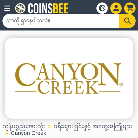
ကုန်ပစ္စည်းအားလုံး
ခရီးသွားခြင်းနှင့် အတွေ့အကြုံများ
Canyon Creek