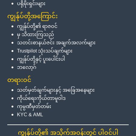
ပရိုမိုးရှင်းများ
ကျွန်ုပ်တို့အကြောင်း
ကျွန်ုပ်တို့၏ ရာဇဝင်
မှ သိထားကြသည်
သတင်းစာနယ်ဇင်း အချက်အလက်များ
Trustpilot သုံးသပ်ချက်များ
ကျွန်ုပ်တို့နှင့် ပူးပေါင်းပါ
ဘလော့ဂ်
တရားဝင်
သတ်မှတ်ချက်များနှင့် အခြေအနေများ
ကိုယ်ရေးကိုယ်တာမူဝါဒ
ကုမ္ပဏီမှတ်တမ်း
KYC & AML
ကျွန်ုပ်တို့၏ အသိုက်အဝန်းတွင် ပါဝင်ပါ