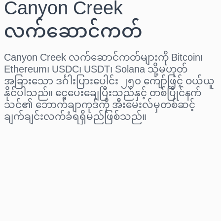
Canyon Creek
လက်ဆောင်ကတ်
Canyon Creek လက်ဆောင်ကတ်များကို Bitcoin၊
Ethereum၊ USDC၊ USDT၊ Solana သို့မဟုတ်
အခြားသော ဒင်္ဂါးပြားပေါင်း ၂၅၀ ကျော်ဖြင့် ဝယ်ယူ
နိုင်ပါသည်။ ငွေပေးချေပြီးသည်နှင့် တစ်ပြိုင်နက်
သင်၏ ဘောက်ချာကုဒ်ကို အီးမေးလ်မှတစ်ဆင့်
ချက်ချင်းလက်ခံရရှိမည်ဖြစ်သည်။
ဒေသ ရွေးပါ
ပမာဏ ရွေးချယ်ပါ