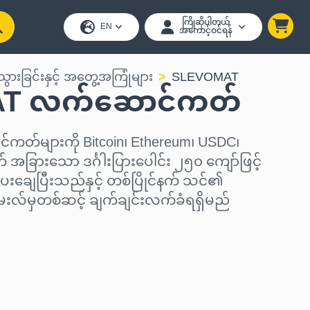
ကြိုဆိုပါတယ်
EN
အကောင့်ဝင်ရန်
သွားခြင်းနှင့် အတွေ့အကြုံများ
SLEVOMAT
T လက်ဆောင်ကတ်
်များကို Bitcoin၊ Ethereum၊ USDC၊
 အခြားသော ဒင်္ဂါးပြားပေါင်း ၂၅၀ ကျော်ဖြင့်
ေးချေပြီးသည်နှင့် တစ်ပြိုင်နက် သင်၏
ေးလ်မှတစ်ဆင့် ချက်ချင်းလက်ခံရရှိမည်