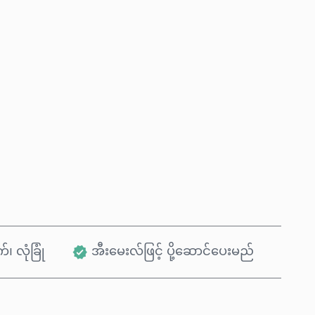
ယခုဝယ်မည်
ကုန်ပစ္စည်းထဲသို့ ထည့်ရန်
်၊ လုံခြုံ
အီးမေးလ်ဖြင့် ပို့ဆောင်ပေးမည်