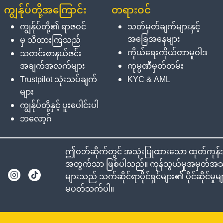
ကျွန်ုပ်တို့အကြောင်း
တရားဝင်
ကျွန်ုပ်တို့၏ ရာဇဝင်
သတ်မှတ်ချက်များနှင့်
အခြေအနေများ
မှ သိထားကြသည်
ကိုယ်ရေးကိုယ်တာမူဝါဒ
သတင်းစာနယ်ဇင်း
အချက်အလက်များ
ကုမ္ပဏီမှတ်တမ်း
Trustpilot သုံးသပ်ချက်
KYC & AML
များ
ကျွန်ုပ်တို့နှင့် ပူးပေါင်းပါ
ဘလော့ဂ်
ဤဝဘ်ဆိုက်တွင် အသုံးပြုထားသော ထုတ်ကုန်အမည
အတွက်သာ ဖြစ်ပါသည်။ ကုန်သွယ်မှုအမှတ်အသား
များသည် သက်ဆိုင်ရာပိုင်ရှင်များ၏ ပိုင်ဆိုင်မ
မပတ်သက်ပါ။