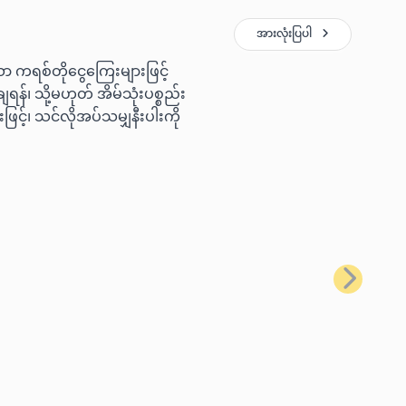
အားလုံးပြပါ
ော ကရစ်တိုငွေကြေးများဖြင့်
ရန်၊ သို့မဟုတ် အိမ်သုံးပစ္စည်း
ြင့်၊ သင်လိုအပ်သမျှနီးပါးကို
နောက်တစ်ခ