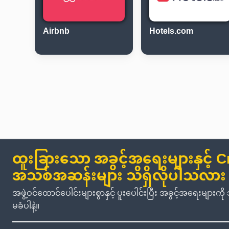
Airbnb
Hotels.com
ထူးခြားသော အခွင့်အရေးများနှင့် C
အသစ်အဆန်းများ သိရှိလိုပါသလား
အဖွဲ့ဝင်ထောင်ပေါင်းများစွာနှင့် ပူးပေါင်းပြီး အခွင့်အရေးမျာ
မခံပါနဲ့။