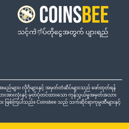
သင့်ကிரிပ်တိုငွေအတွက် ပျားရည်
်များ၊ လိုဂိုများနှင့် အမှတ်တံဆိပ်များသည် ဖော်ထုတ်ရန်
အားလုံးနှင့် မှတ်ပုံတင်ထားသော ကုန်သွယ်မှုအမှတ်အသား
ှုများ ဖြစ်ကြပါသည်။ Coinsbee သည် သက်ဆိုင်ရာကုမ္ပဏီများနှင့်