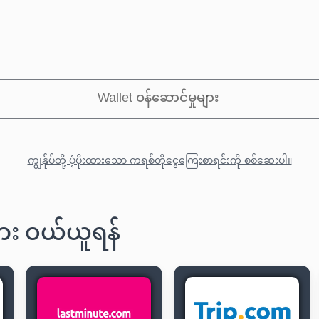
Wallet ဝန်ဆောင်မှုများ
ကျွန်ုပ်တို့ ပံ့ပိုးထားသော ကရစ်တိုငွေကြေးစာရင်းကို စစ်ဆေးပါ။
ား ဝယ်ယူရန်