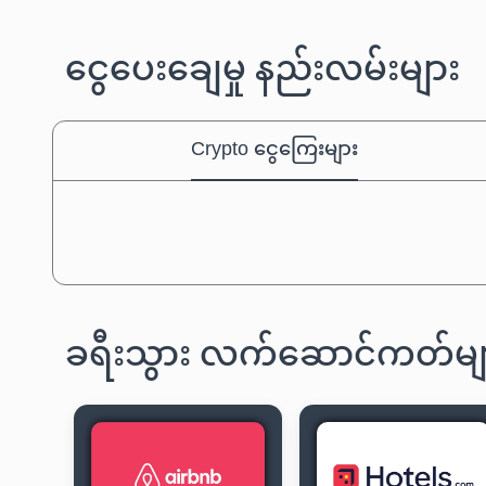
ငွေပေးချေမှု နည်းလမ်းများ
Crypto ငွေကြေးများ
ခရီးသွား လက်ဆောင်ကတ်မျ