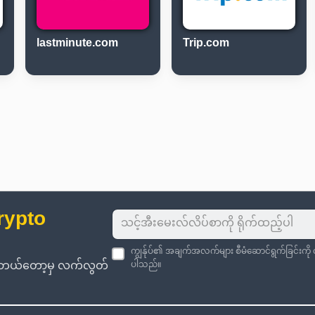
lastminute.com
Trip.com
rypto
ကျွန်ုပ်၏ အချက်အလက်များ စီမံဆောင်ရွက်ခြင်းကိ
းကို ဘယ်တော့မှ လက်လွတ်
ပါသည်။