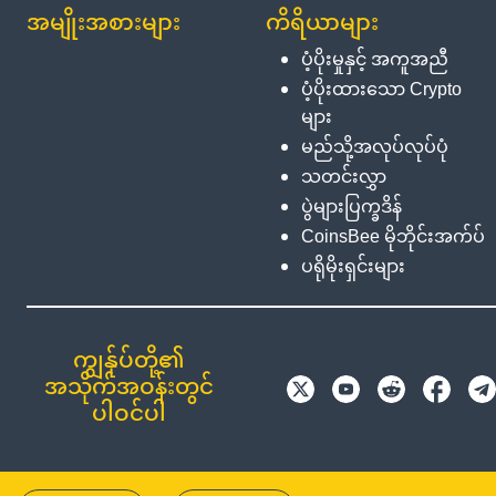
အမျိုးအစားများ
ကိရိယာများ
ပံ့ပိုးမှုနှင့် အကူအညီ
ပံ့ပိုးထားသော Crypto
များ
မည်သို့အလုပ်လုပ်ပုံ
သတင်းလွှာ
ပွဲများပြက္ခဒိန်
CoinsBee မိုဘိုင်းအက်ပ်
ပရိုမိုးရှင်းများ
ကျွန်ုပ်တို့၏
အသိုက်အဝန်းတွင်
ပါဝင်ပါ