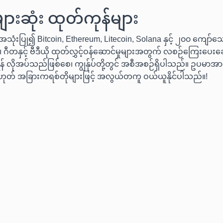
ားဆုံး ထုတ်ကုန်များ
သုံးပြု၍ Bitcoin, Ethereum, Litecoin, Solana နှင့် ၂၀၀ ကျော်သ
 ဂီတနှင့် ဗီဒီယို ထုတ်လွှင့်ဝန်ဆောင်မှုများအတွက် လစဉ်ကြေးပေးချေ
် လိုအပ်သည်ဖြစ်စေ၊ ကျွန်ုပ်တို့တွင် အစီအစဉ်ရှိပါသည်။ ဥပမာအားဖ
ဟုတ် အခြားကရစ်တိုများဖြင့် အလွယ်တကူ ဝယ်ယူနိုင်ပါသည်။!