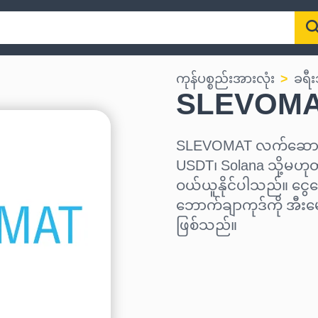
ကုန်ပစ္စည်းအားလုံး
ခရီး
SLEVOMA
SLEVOMAT လက်ဆောင်ကတ
USDT၊ Solana သို့မဟုတ်
ဝယ်ယူနိုင်ပါသည်။ ငွေပ
ဘောက်ချာကုဒ်ကို အီးမ
ဖြစ်သည်။
ဒေသ ရွေးပါ