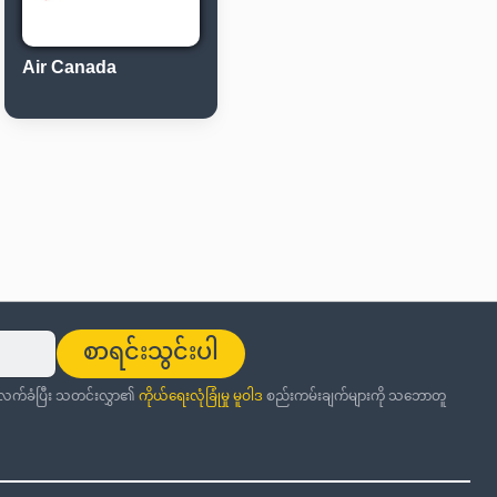
Air Canada
စာရင်းသွင်းပါ
ု လက်ခံပြီး သတင်းလွှာ၏
ကိုယ်ရေးလုံခြုံမှု မူဝါဒ
စည်းကမ်းချက်များကို သဘောတူ