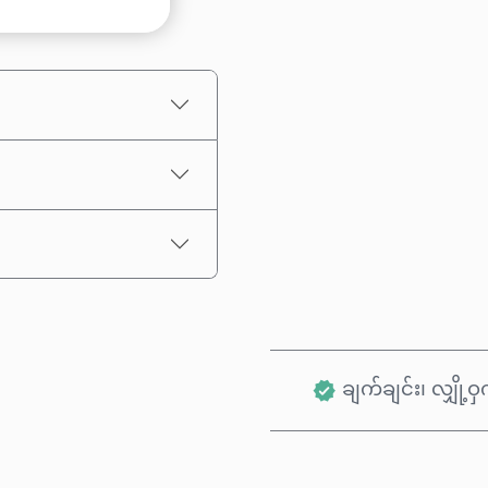
ပမာဏ ရွေးချယ်ပါ
ခန့်မှန်းစျေးနှုန်း
ချက်ချင်း၊ လျှို့ဝှက