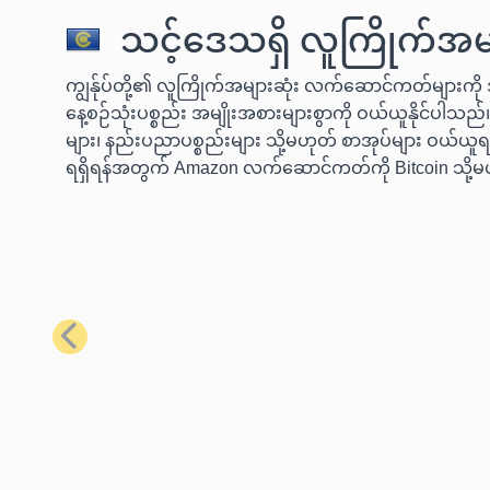
သင့်ဒေသရှိ လူကြိုက်အမျ
ကျွန်ုပ်တို့၏ လူကြိုက်အများဆုံး လက်ဆောင်ကတ်များကို အ
နေ့စဉ်သုံးပစ္စည်း အမျိုးအစားများစွာကို ဝယ်ယူနိုင်ပါသည်။
များ၊ နည်းပညာပစ္စည်းများ သို့မဟုတ် စာအုပ်များ ဝယ်ယူရန
ရရှိရန်အတွက် Amazon လက်ဆောင်ကတ်ကို Bitcoin သို့မ
ယခင်