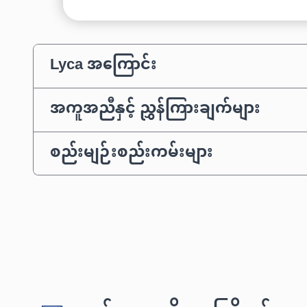
Lyca အကြောင်း
အကူအညီနှင့် ညွှန်ကြားချက်များ
စည်းမျဉ်းစည်းကမ်းများ