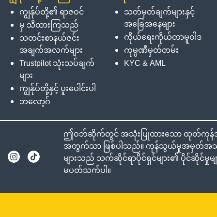
ကျွန်ုပ်တို့၏ ရာဇဝင်
သတ်မှတ်ချက်များနှင့်
အခြေအနေများ
မှ သိထားကြသည်
ကိုယ်ရေးကိုယ်တာမူဝါဒ
သတင်းစာနယ်ဇင်း
အချက်အလက်များ
ကုမ္ပဏီမှတ်တမ်း
Trustpilot သုံးသပ်ချက်
KYC & AML
များ
ကျွန်ုပ်တို့နှင့် ပူးပေါင်းပါ
ဘလော့ဂ်
ဤဝဘ်ဆိုက်တွင် အသုံးပြုထားသော ထုတ်ကုန်အမည
အတွက်သာ ဖြစ်ပါသည်။ ကုန်သွယ်မှုအမှတ်အသား
များသည် သက်ဆိုင်ရာပိုင်ရှင်များ၏ ပိုင်ဆိုင်မ
မပတ်သက်ပါ။