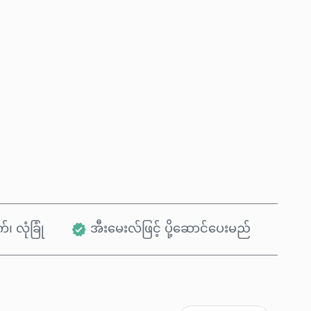
ယခုဝယ်မည်
ကုန်ပစ္စည်းထဲသို့ ထည့်ရန်
်၊ လုံခြုံ
အီးမေးလ်ဖြင့် ပို့ဆောင်ပေးမည်