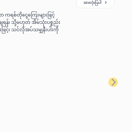
အားလုံးပြပါ
ော ကရစ်တိုငွေကြေးများဖြင့်
ရန်၊ သို့မဟုတ် အိမ်သုံးပစ္စည်း
ြင့်၊ သင်လိုအပ်သမျှနီးပါးကို
နောက်တစ်ခ