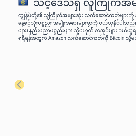
သင့်ဒေသရှိ လူကြိုက်အမျ
ကျွန်ုပ်တို့၏ လူကြိုက်အများဆုံး လက်ဆောင်ကတ်များကို အ
နေ့စဉ်သုံးပစ္စည်း အမျိုးအစားများစွာကို ဝယ်ယူနိုင်ပါသည်။
များ၊ နည်းပညာပစ္စည်းများ သို့မဟုတ် စာအုပ်များ ဝယ်ယူရန
ရရှိရန်အတွက် Amazon လက်ဆောင်ကတ်ကို Bitcoin သို့မ
ယခင်