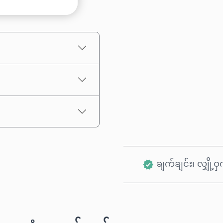
ခန့်မှန်းစျေးနှုန်း
ချက်ချင်း၊ လျှို့ဝှက