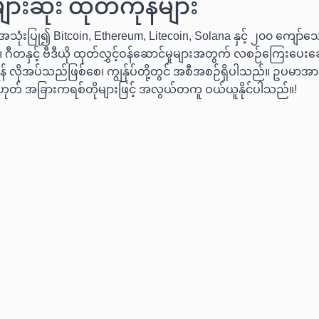
ားဆုံး ထုတ်ကုန်များ
သုံးပြု၍ Bitcoin, Ethereum, Litecoin, Solana နှင့် ၂၀၀ ကျော်သ
 ဂီတနှင့် ဗီဒီယို ထုတ်လွှင့်ဝန်ဆောင်မှုများအတွက် လစဉ်ကြေးပေးချေ
် လိုအပ်သည်ဖြစ်စေ၊ ကျွန်ုပ်တို့တွင် အစီအစဉ်ရှိပါသည်။ ဥပမာအားဖ
ဟုတ် အခြားကရစ်တိုများဖြင့် အလွယ်တကူ ဝယ်ယူနိုင်ပါသည်။!