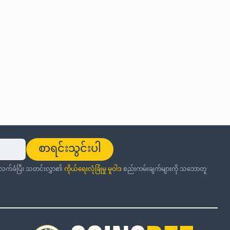
စာရင်းသွင်းပါ
ု လက်ခံပြီး သတင်းလွှာ၏
ကိုယ်ရေးလုံခြုံမှု မူဝါဒ
စည်းကမ်းချက်များကို သဘောတူ