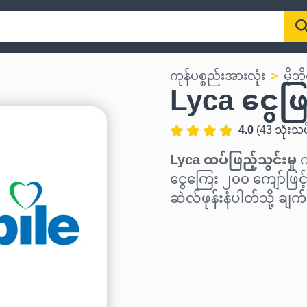
ကုန်ပစ္စည်းအားလုံး
မိုဘ
Lyca ငွေဖြ
4.0
(
43
သုံးသပ
Lyca ထပ်ဖြည့်သွင်းမှု
က
ငွေကြေး ၂၀၀ ကျော်ဖြင့
ဆဲလ်ဖုန်းနံပါတ်သို့ ချ
ဒေသ ရွေးပါ
ပမာဏ ရွေးချယ်ပါ