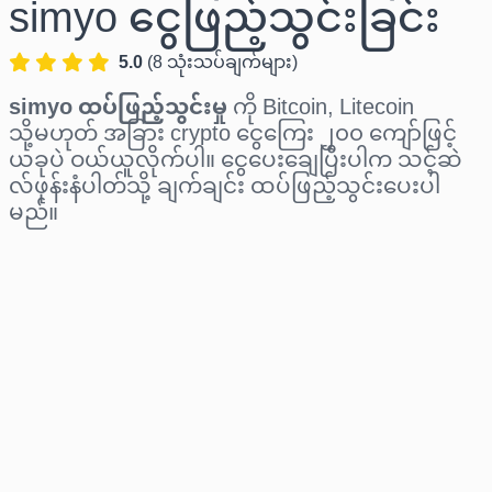
simyo ငွေဖြည့်သွင်းခြင်း
5.0
(
8
သုံးသပ်ချက်များ
)
simyo ထပ်ဖြည့်သွင်းမှု
ကို Bitcoin, Litecoin
သို့မဟုတ် အခြား crypto ငွေကြေး ၂၀၀ ကျော်ဖြင့်
ယခုပဲ ဝယ်ယူလိုက်ပါ။ ငွေပေးချေပြီးပါက သင့်ဆဲ
လ်ဖုန်းနံပါတ်သို့ ချက်ချင်း ထပ်ဖြည့်သွင်းပေးပါ
မည်။
ဒေသ ရွေးပါ
ပမာဏ ရွေးချယ်ပါ
ခန့်မှန်းစျေးနှုန်း