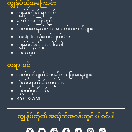
ကျွန်ုပ်တို့အကြောင်း
ကျွန်ုပ်တို့၏ ရာဇဝင်
မှ သိထားကြသည်
သတင်းစာနယ်ဇင်း အချက်အလက်များ
Trustpilot သုံးသပ်ချက်များ
ကျွန်ုပ်တို့နှင့် ပူးပေါင်းပါ
ဘလော့ဂ်
တရားဝင်
သတ်မှတ်ချက်များနှင့် အခြေအနေများ
ကိုယ်ရေးကိုယ်တာမူဝါဒ
ကုမ္ပဏီမှတ်တမ်း
KYC & AML
ကျွန်ုပ်တို့၏ အသိုက်အဝန်းတွင် ပါဝင်ပါ