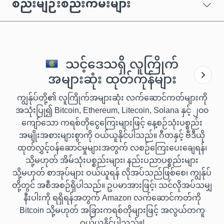
စည်းမျဉ်းစည်းကမ်းများ
သင့်ဒေသရှိ လူကြိုက်
အများဆုံး ထုတ်ကုန်များ
ကျွန်ုပ်တို့၏ လူကြိုက်အများဆုံး လက်ဆောင်ကတ်များကို
အသုံးပြု၍ Bitcoin, Ethereum, Litecoin, Solana နှင့် ၂၀၀
ကျော်သော ကရစ်တိုငွေကြေးများဖြင့် နေ့စဉ်သုံးပစ္စည်း
အမျိုးအစားများစွာကို ဝယ်ယူနိုင်ပါသည်။ ဂီတနှင့် ဗီဒီယို
ထုတ်လွှင့်ဝန်ဆောင်မှုများအတွက် လစဉ်ကြေးပေးချေရန်၊
သို့မဟုတ် အိမ်သုံးပစ္စည်းများ၊ နည်းပညာပစ္စည်းများ
သို့မဟုတ် စာအုပ်များ ဝယ်ယူရန် လိုအပ်သည်ဖြစ်စေ၊ ကျွန်ုပ်
တို့တွင် အစီအစဉ်ရှိပါသည်။ ဥပမာအားဖြင့်၊ သင်လိုအပ်သမျှ
နီးပါးကို ရရှိရန်အတွက် Amazon လက်ဆောင်ကတ်ကို
Bitcoin သို့မဟုတ် အခြားကရစ်တိုများဖြင့် အလွယ်တကူ
ဝယ်ယူနိုင်ပါသည်။!