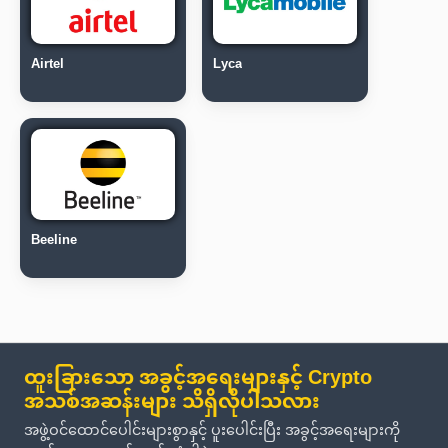
Airtel
Lyca
Beeline
ထူးခြားသော အခွင့်အရေးများနှင့် Crypto
အသစ်အဆန်းများ သိရှိလိုပါသလား
အဖွဲ့ဝင်ထောင်ပေါင်းများစွာနှင့် ပူးပေါင်းပြီး အခွင့်အရေးများကို