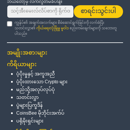
ဘယ်တော့မှ လက်လွတ်မခံပါနဲ့။
စာရင်းသွင်းပါ
ကျွန်ုပ်၏ အချက်အလက်များ စီမံဆောင်ရွက်ခြင်းကို လက်ခံပြီး
သတင်းလွှာ၏
ကိုယ်ရေးလုံခြုံမှု မူဝါဒ
စည်းကမ်းချက်များကို သဘောတူ
ပါသည်။
အမျိုးအစားများ
ကိရိယာများ
ပံ့ပိုးမှုနှင့် အကူအညီ
ပံ့ပိုးထားသော Crypto များ
မည်သို့အလုပ်လုပ်ပုံ
သတင်းလွှာ
ပွဲများပြက္ခဒိန်
CoinsBee မိုဘိုင်းအက်ပ်
ပရိုမိုးရှင်းများ