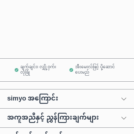
ယခုဝယ်မည်
ကုန်ပစ္စည်းထဲသို့ ထည့်ရန်
ချက်ချင်း၊ လျှို့ဝှက်၊
အီးမေးလ်ဖြင့် ပို့ဆောင်
လုံခြုံ
ပေးမည်
simyo အကြောင်း
အကူအညီနှင့် ညွှန်ကြားချက်များ