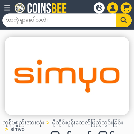
ကုန်ပစ္စည်းအားလုံး
မိုဘိုင်းဖုန်းဘေလ်ဖြည့်သွင်းခြင်း
simyo