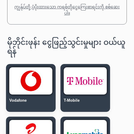
ကျွန်ုပ်တို့ ပံ့ပိုးထားသော ကရစ်တိုငွေကြေးစာရင်းကို စစ်ဆေး
ပါ။
မိုဘိုင်းဖုန်း ငွေဖြည့်သွင်းမှုများ ဝယ်ယူ
ရန်
Vodafone
T-Mobile