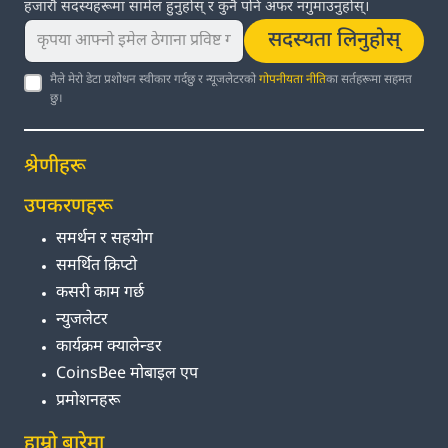
हजारौं सदस्यहरूमा सामेल हुनुहोस् र कुनै पनि अफर नगुमाउनुहोस्।
सदस्यता लिनुहोस्
मैले मेरो डेटा प्रशोधन स्वीकार गर्दछु र न्यूजलेटरको
गोपनीयता नीति
का सर्तहरूमा सहमत
छु।
श्रेणीहरू
उपकरणहरू
समर्थन र सहयोग
समर्थित क्रिप्टो
कसरी काम गर्छ
न्युजलेटर
कार्यक्रम क्यालेन्डर
CoinsBee मोबाइल एप
प्रमोशनहरू
हाम्रो बारेमा