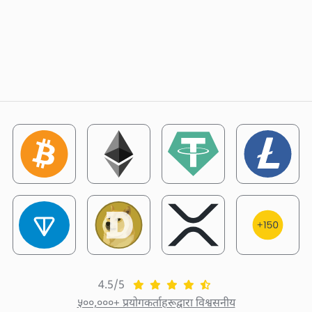
4.5/5
५००,०००+ प्रयोगकर्ताहरूद्वारा विश्वसनीय