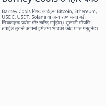
Barney Cools गिफ्ट कार्डहरू Bitcoin, Ethereum,
USDC, USDT, Solana वा अन्य २५० भन्दा बढी
सिक्काहरू प्रयोग गरेर खरिद गर्नुहोस्। भुक्तानी गरेपछि,
तपाईंले तुरुन्तै आफ्नो इमेलमा भाउचर कोड प्राप्त गर्नुहुनेछ।
क्षेत्र छान्नुहोस्
एक रकम चयन गर्नुहोस्
अनुमानित मूल्य
अहिले किन्नुहोस्