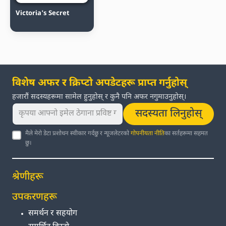
Victoria's Secret
विशेष अफर र क्रिप्टो अपडेटहरू प्राप्त गर्नुहोस्
हजारौं सदस्यहरूमा सामेल हुनुहोस् र कुनै पनि अफर नगुमाउनुहोस्।
सदस्यता लिनुहोस्
मैले मेरो डेटा प्रशोधन स्वीकार गर्दछु र न्यूजलेटरको
गोपनीयता नीति
का सर्तहरूमा सहमत
छु।
श्रेणीहरू
उपकरणहरू
समर्थन र सहयोग