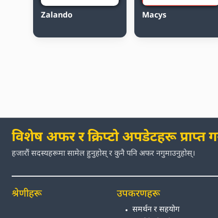
Zalando
Macys
विशेष अफर र क्रिप्टो अपडेटहरू प्राप्त गर्
हजारौं सदस्यहरूमा सामेल हुनुहोस् र कुनै पनि अफर नगुमाउनुहोस्।
श्रेणीहरू
उपकरणहरू
समर्थन र सहयोग