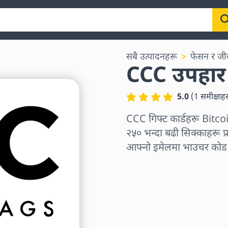
सबै उत्पादनहरू
फेसन र जी
CCC उपहार 
5.0
(
1
समीक्षाह
CCC गिफ्ट कार्डहरू Bit
२५० भन्दा बढी सिक्काहरू प्रय
आफ्नो इमेलमा भाउचर कोड प्रा
क्षेत्र छान्नुहोस्
एक रकम चयन गर्नुहोस्