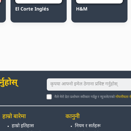
El Corte Inglés
H&M
नुहोस्
मैले मेरो डेटा प्रशोधन स्वीकार गर्दछु र न्यूजलेटरको
गोपनीयता न
हाम्रो बारेमा
कानुनी
हाम्रो इतिहास
नियम र सर्तहरू