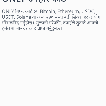
ONLY गिफ्ट कार्डहरू Bitcoin, Ethereum, USDC,
USDT, Solana वा अन्य २५० भन्दा बढी सिक्काहरू प्रयोग
गरेर खरिद गर्नुहोस्। भुक्तानी गरेपछि, तपाईंले तुरुन्तै आफ्नो
इमेलमा भाउचर कोड प्राप्त गर्नुहुनेछ।
क्षेत्र छान्नुहोस्
एक रकम चयन गर्नुहोस्
अनुमानित मूल्य
अहिले किन्नुहोस्