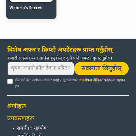
Victoria's Secret
विशेष अफर र क्रिप्टो अपडेटहरू प्राप्त गर्नुहोस्
हजारौं सदस्यहरूमा सामेल हुनुहोस् र कुनै पनि अफर नगुमाउनुहोस्।
सदस्यता लिनुहोस्
मैले मेरो डेटा प्रशोधन स्वीकार गर्दछु र न्यूजलेटरको
गोपनीयता नीति
का सर्तहरूमा सहमत
छु।
श्रेणीहरू
उपकरणहरू
समर्थन र सहयोग