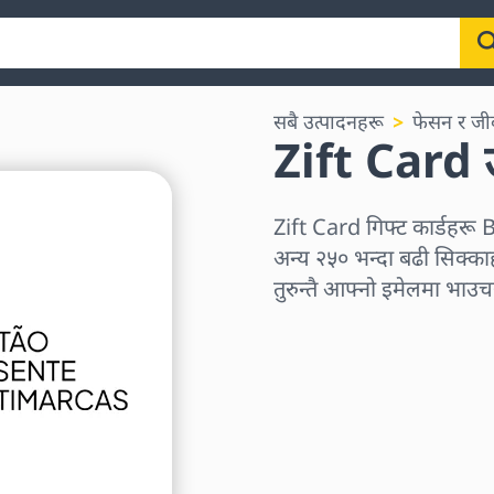
सबै उत्पादनहरू
फेसन र जी
Zift Card उ
Zift Card गिफ्ट कार्डह
अन्य २५० भन्दा बढी सिक्काहर
तुरुन्तै आफ्नो इमेलमा भाउचर 
क्षेत्र छान्नुहोस्
एक रकम चयन गर्नुहोस्