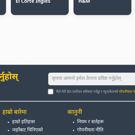
El Corte Inglés
H&M
नुहोस्
मैले मेरो डेटा प्रशोधन स्वीकार गर्दछु र न्यूजलेटरको
गोपनीयता न
हाम्रो बारेमा
कानुनी
हाम्रो इतिहास
नियम र सर्तहरू
जहाँबाट चिनिएको
गोपनीयता नीति