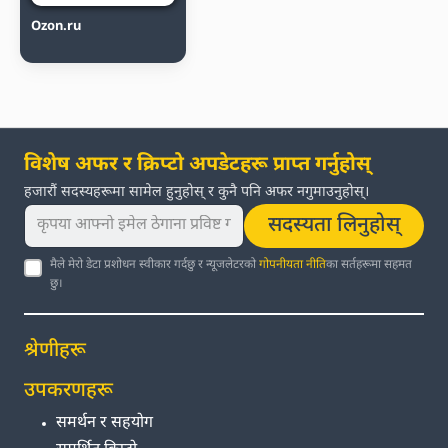
Ozon.ru
विशेष अफर र क्रिप्टो अपडेटहरू प्राप्त गर्नुहोस्
हजारौं सदस्यहरूमा सामेल हुनुहोस् र कुनै पनि अफर नगुमाउनुहोस्।
सदस्यता लिनुहोस्
मैले मेरो डेटा प्रशोधन स्वीकार गर्दछु र न्यूजलेटरको
गोपनीयता नीति
का सर्तहरूमा सहमत
छु।
श्रेणीहरू
उपकरणहरू
समर्थन र सहयोग