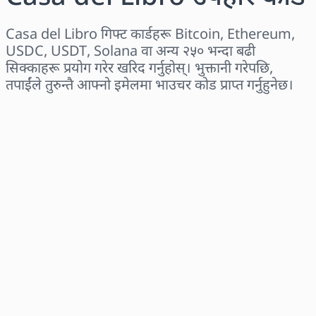
Casa del Libro गिफ्ट कार्डहरू Bitcoin, Ethereum,
USDC, USDT, Solana वा अन्य २५० भन्दा बढी
सिक्काहरू प्रयोग गरेर खरिद गर्नुहोस्। भुक्तानी गरेपछि,
तपाईंले तुरुन्तै आफ्नो इमेलमा भाउचर कोड प्राप्त गर्नुहुनेछ।
क्षेत्र छान्नुहोस्
एक रकम चयन गर्नुहोस्
अनुमानित मूल्य
अहिले किन्नुहोस्