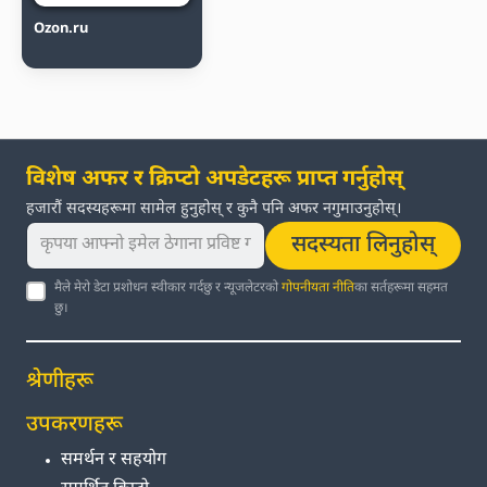
Ozon.ru
विशेष अफर र क्रिप्टो अपडेटहरू प्राप्त गर्नुहोस्
हजारौं सदस्यहरूमा सामेल हुनुहोस् र कुनै पनि अफर नगुमाउनुहोस्।
सदस्यता लिनुहोस्
मैले मेरो डेटा प्रशोधन स्वीकार गर्दछु र न्यूजलेटरको
गोपनीयता नीति
का सर्तहरूमा सहमत
छु।
श्रेणीहरू
उपकरणहरू
समर्थन र सहयोग