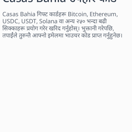
Casas Bahia गिफ्ट कार्डहरू Bitcoin, Ethereum,
USDC, USDT, Solana वा अन्य २५० भन्दा बढी
सिक्काहरू प्रयोग गरेर खरिद गर्नुहोस्। भुक्तानी गरेपछि,
तपाईंले तुरुन्तै आफ्नो इमेलमा भाउचर कोड प्राप्त गर्नुहुनेछ।
क्षेत्र छान्नुहोस्
एक रकम चयन गर्नुहोस्
अनुमानित मूल्य
अहिले किन्नुहोस्