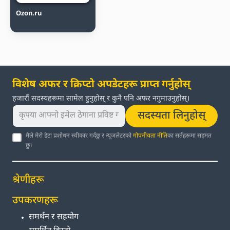
Ozon.ru
विशेष अफर र क्रिप्टो अपडेटहरू प्राप्त गर्नुहोस्
हजारौं सदस्यहरूमा सामेल हुनुहोस् र कुनै पनि अफर नगुमाउनुहोस्।
सदस्यता लिनुहोस्
मैले मेरो डेटा प्रशोधन स्वीकार गर्दछु र न्यूजलेटरको
गोपनीयता नीति
का सर्तहरूमा सहमत
छु।
श्रेणीहरू
उपकरणहरू
समर्थन र सहयोग