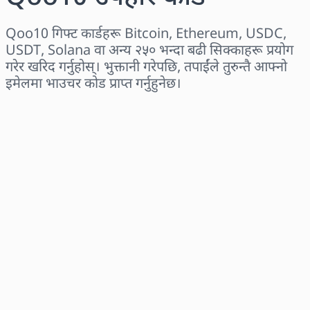
Qoo10 गिफ्ट कार्डहरू Bitcoin, Ethereum, USDC,
USDT, Solana वा अन्य २५० भन्दा बढी सिक्काहरू प्रयोग
गरेर खरिद गर्नुहोस्। भुक्तानी गरेपछि, तपाईंले तुरुन्तै आफ्नो
इमेलमा भाउचर कोड प्राप्त गर्नुहुनेछ।
क्षेत्र छान्नुहोस्
एक रकम चयन गर्नुहोस्
अनुमानित मूल्य
अहिले किन्नुहोस्