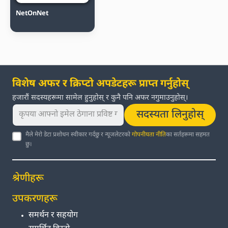
NetOnNet
विशेष अफर र क्रिप्टो अपडेटहरू प्राप्त गर्नुहोस्
हजारौं सदस्यहरूमा सामेल हुनुहोस् र कुनै पनि अफर नगुमाउनुहोस्।
सदस्यता लिनुहोस्
मैले मेरो डेटा प्रशोधन स्वीकार गर्दछु र न्यूजलेटरको
गोपनीयता नीति
का सर्तहरूमा सहमत
छु।
श्रेणीहरू
उपकरणहरू
समर्थन र सहयोग