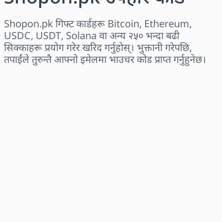
Shopon.pk गिफ्ट कार्डहरू Bitcoin, Ethereum,
USDC, USDT, Solana वा अन्य २५० भन्दा बढी
सिक्काहरू प्रयोग गरेर खरिद गर्नुहोस्। भुक्तानी गरेपछि,
तपाईंले तुरुन्तै आफ्नो इमेलमा भाउचर कोड प्राप्त गर्नुहुनेछ।
क्षेत्र छान्नुहोस्
एक रकम चयन गर्नुहोस्
अनुमानित मूल्य
अहिले किन्नुहोस्