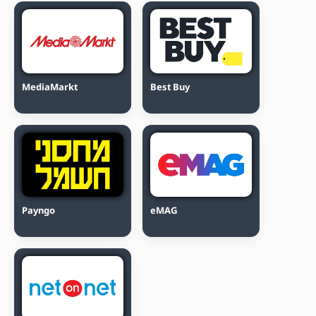
MediaMarkt
Best Buy
Payngo
eMAG