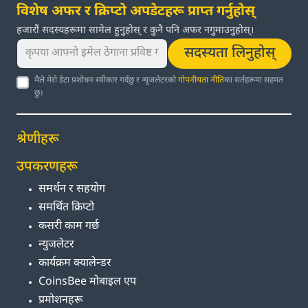
विशेष अफर र क्रिप्टो अपडेटहरू प्राप्त गर्नुहोस्
हजारौं सदस्यहरूमा सामेल हुनुहोस् र कुनै पनि अफर नगुमाउनुहोस्।
सदस्यता लिनुहोस्
मैले मेरो डेटा प्रशोधन स्वीकार गर्दछु र न्यूजलेटरको
गोपनीयता नीति
का सर्तहरूमा सहमत
छु।
श्रेणीहरू
उपकरणहरू
समर्थन र सहयोग
समर्थित क्रिप्टो
कसरी काम गर्छ
न्युजलेटर
कार्यक्रम क्यालेन्डर
CoinsBee मोबाइल एप
प्रमोशनहरू