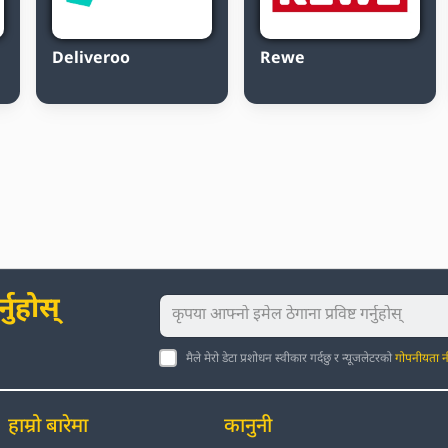
Deliveroo
Rewe
नुहोस्
मैले मेरो डेटा प्रशोधन स्वीकार गर्दछु र न्यूजलेटरको
गोपनीयता न
हाम्रो बारेमा
कानुनी