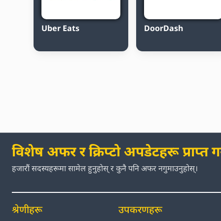
Uber Eats
DoorDash
विशेष अफर र क्रिप्टो अपडेटहरू प्राप्त गर्
हजारौं सदस्यहरूमा सामेल हुनुहोस् र कुनै पनि अफर नगुमाउनुहोस्।
श्रेणीहरू
उपकरणहरू