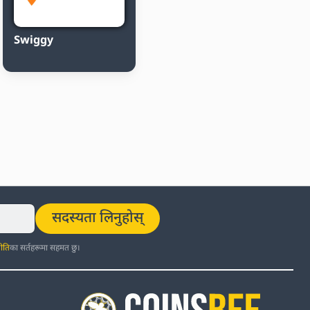
Swiggy
सदस्यता लिनुहोस्
ीति
का सर्तहरूमा सहमत छु।