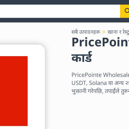
सबै उत्पादनहरू
खाना र रेस्ट
PricePoin
कार्ड
PricePointe Wholesale 
USDT, Solana वा अन्य २५० 
भुक्तानी गरेपछि, तपाईंले तुरु
क्षेत्र छान्नुहोस्
एक रकम चयन गर्नुहोस्