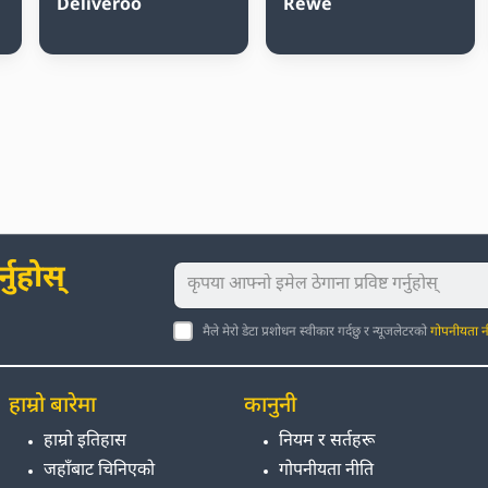
Deliveroo
Rewe
नुहोस्
मैले मेरो डेटा प्रशोधन स्वीकार गर्दछु र न्यूजलेटरको
गोपनीयता न
हाम्रो बारेमा
कानुनी
हाम्रो इतिहास
नियम र सर्तहरू
जहाँबाट चिनिएको
गोपनीयता नीति