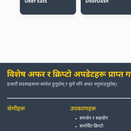
Uber Eats
DoorDash
विशेष अफर र क्रिप्टो अपडेटहरू प्राप्त गर्
हजारौं सदस्यहरूमा सामेल हुनुहोस् र कुनै पनि अफर नगुमाउनुहोस्।
श्रेणीहरू
उपकरणहरू
समर्थन र सहयोग
समर्थित क्रिप्टो