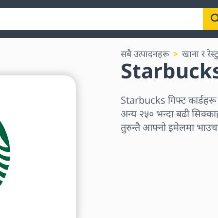
सबै उत्पादनहरू
खाना र रेस्ट
Starbucks 
Starbucks गिफ्ट कार्डह
अन्य २५० भन्दा बढी सिक्काहर
तुरुन्तै आफ्नो इमेलमा भाउचर 
क्षेत्र छान्नुहोस्
एक रकम चयन गर्नुहोस्