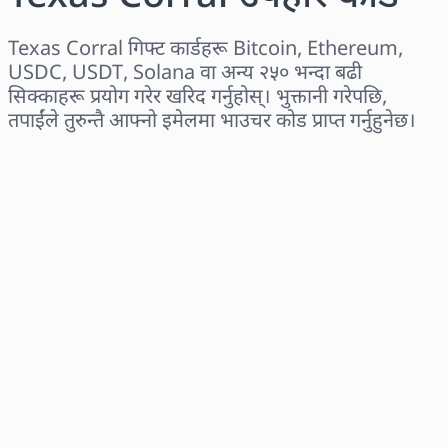
Texas Corral गिफ्ट कार्डहरू Bitcoin, Ethereum,
USDC, USDT, Solana वा अन्य २५० भन्दा बढी
सिक्काहरू प्रयोग गरेर खरिद गर्नुहोस्। भुक्तानी गरेपछि,
तपाईंले तुरुन्तै आफ्नो इमेलमा भाउचर कोड प्राप्त गर्नुहुनेछ।
क्षेत्र छान्नुहोस्
एक रकम चयन गर्नुहोस्
अनुमानित मूल्य
अहिले किन्नुहोस्