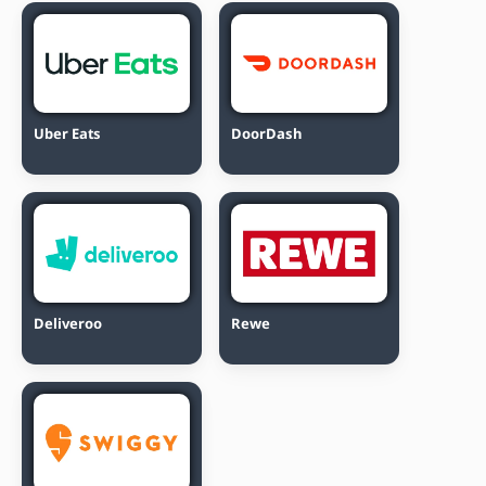
Uber Eats
DoorDash
Deliveroo
Rewe