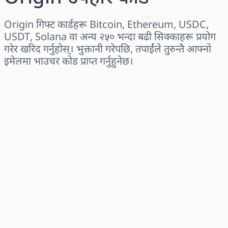
Origin गिफ्ट कार्डहरू Bitcoin, Ethereum, USDC,
USDT, Solana वा अन्य २५० भन्दा बढी सिक्काहरू प्रयोग
गरेर खरिद गर्नुहोस्। भुक्तानी गरेपछि, तपाईंले तुरुन्तै आफ्नो
इमेलमा भाउचर कोड प्राप्त गर्नुहुनेछ।
क्षेत्र छान्नुहोस्
एक रकम चयन गर्नुहोस्
अनुमानित मूल्य
अहिले किन्नुहोस्