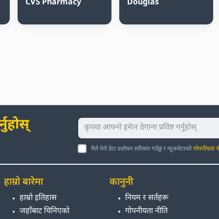
CVS Pharmacy
Douglas
नुहोस्
मैले मेरो डेटा प्रशोधन स्वीकार गर्दछु र न्यूजलेटरको
गोपनीयता न
हाम्रो बारेमा
कानुनी
हाम्रो इतिहास
नियम र सर्तहरू
जहाँबाट चिनिएको
गोपनीयता नीति