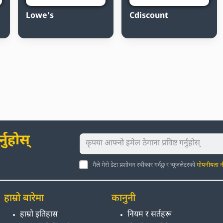
Lowe's
Cdiscount
नुहोस्
मैले मेरो डेटा प्रशोधन स्वीकार गर्दछु र न्यूजलेटरको
गोपनीयता न
हाम्रो बारेमा
कानुनी
हाम्रो इतिहास
नियम र सर्तहरू