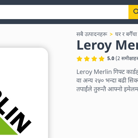
सबै उत्पादनहरू
घर र बगैँचा
Leroy Merl
5.0
(
2
समीक्षाह
Leroy Merlin गिफ्ट कार
वा अन्य २५० भन्दा बढी सिक्क
तपाईंले तुरुन्तै आफ्नो इमेलम
क्षेत्र छान्नुहोस्
एक रकम चयन गर्नुहोस्