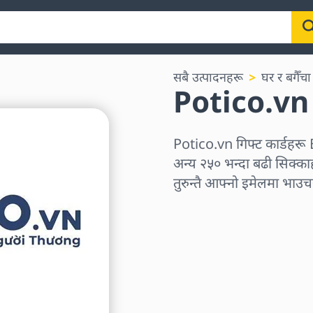
सबै उत्पादनहरू
घर र बगैँचा
Potico.vn 
Potico.vn गिफ्ट कार्डह
अन्य २५० भन्दा बढी सिक्काहर
तुरुन्तै आफ्नो इमेलमा भाउचर 
क्षेत्र छान्नुहोस्
एक रकम चयन गर्नुहोस्