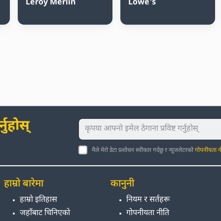
Leroy Merlin
Lowe's
नुहोस्
मैले मेरो डेटा प्रशोधन स्वीकार गर्दछु र न्यूजलेटरको
गोपनीयता न
हाम्रो बारेमा
कानुनी
हाम्रो इतिहास
नियम र सर्तहरू
जहाँबाट चिनिएको
गोपनीयता नीति