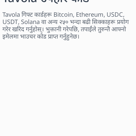
Tavola गिफ्ट कार्डहरू Bitcoin, Ethereum, USDC,
USDT, Solana वा अन्य २५० भन्दा बढी सिक्काहरू प्रयोग
गरेर खरिद गर्नुहोस्। भुक्तानी गरेपछि, तपाईंले तुरुन्तै आफ्नो
इमेलमा भाउचर कोड प्राप्त गर्नुहुनेछ।
क्षेत्र छान्नुहोस्
एक रकम चयन गर्नुहोस्
अनुमानित मूल्य
अहिले किन्नुहोस्