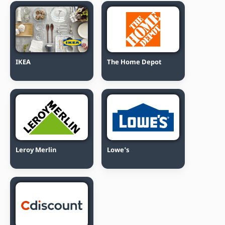
IKEA
The Home Depot
Leroy Merlin
Lowe's