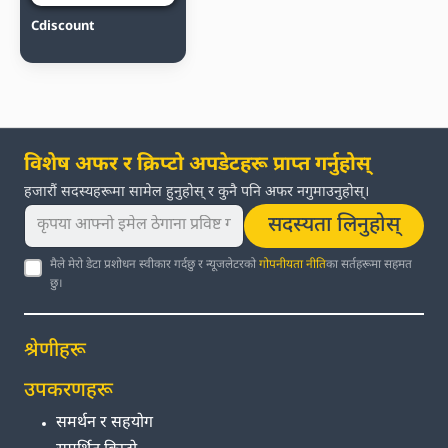
Cdiscount
विशेष अफर र क्रिप्टो अपडेटहरू प्राप्त गर्नुहोस्
हजारौं सदस्यहरूमा सामेल हुनुहोस् र कुनै पनि अफर नगुमाउनुहोस्।
सदस्यता लिनुहोस्
मैले मेरो डेटा प्रशोधन स्वीकार गर्दछु र न्यूजलेटरको
गोपनीयता नीति
का सर्तहरूमा सहमत
छु।
श्रेणीहरू
उपकरणहरू
समर्थन र सहयोग