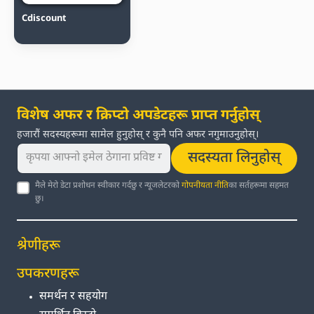
Cdiscount
विशेष अफर र क्रिप्टो अपडेटहरू प्राप्त गर्नुहोस्
हजारौं सदस्यहरूमा सामेल हुनुहोस् र कुनै पनि अफर नगुमाउनुहोस्।
सदस्यता लिनुहोस्
मैले मेरो डेटा प्रशोधन स्वीकार गर्दछु र न्यूजलेटरको
गोपनीयता नीति
का सर्तहरूमा सहमत
छु।
श्रेणीहरू
उपकरणहरू
समर्थन र सहयोग