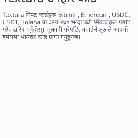
Textura गिफ्ट कार्डहरू Bitcoin, Ethereum, USDC,
USDT, Solana वा अन्य २५० भन्दा बढी सिक्काहरू प्रयोग
गरेर खरिद गर्नुहोस्। भुक्तानी गरेपछि, तपाईंले तुरुन्तै आफ्नो
इमेलमा भाउचर कोड प्राप्त गर्नुहुनेछ।
क्षेत्र छान्नुहोस्
एक रकम चयन गर्नुहोस्
अनुमानित मूल्य
अहिले किन्नुहोस्