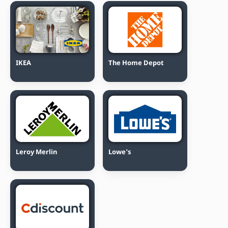
IKEA
The Home Depot
Leroy Merlin
Lowe's