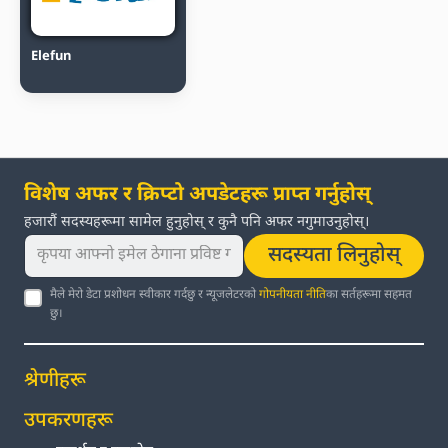
Elefun
विशेष अफर र क्रिप्टो अपडेटहरू प्राप्त गर्नुहोस्
हजारौं सदस्यहरूमा सामेल हुनुहोस् र कुनै पनि अफर नगुमाउनुहोस्।
सदस्यता लिनुहोस्
मैले मेरो डेटा प्रशोधन स्वीकार गर्दछु र न्यूजलेटरको
गोपनीयता नीति
का सर्तहरूमा सहमत
छु।
श्रेणीहरू
उपकरणहरू