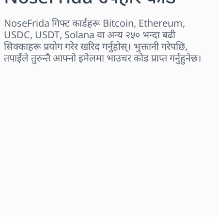
NoseFrida गिफ्ट कार्डहरू Bitcoin, Ethereum,
USDC, USDT, Solana वा अन्य २५० भन्दा बढी
सिक्काहरू प्रयोग गरेर खरिद गर्नुहोस्। भुक्तानी गरेपछि,
तपाईंले तुरुन्तै आफ्नो इमेलमा भाउचर कोड प्राप्त गर्नुहुनेछ।
क्षेत्र छान्नुहोस्
एक रकम चयन गर्नुहोस्
अनुमानित मूल्य
अहिले किन्नुहोस्