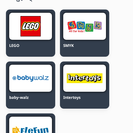
LEGO
SMYK
baby-walz
Intertoys