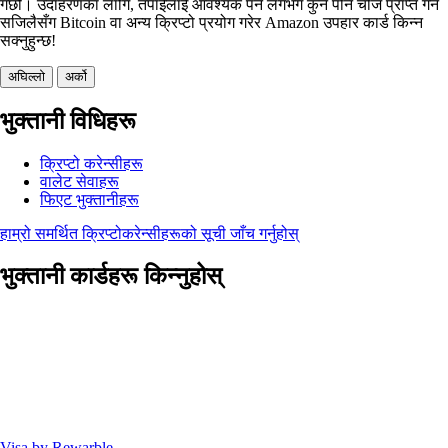
गर्छौं। उदाहरणका लागि, तपाईंलाई आवश्यक पर्ने लगभग कुनै पनि चीज प्राप्त गर्न
सजिलैसँग Bitcoin वा अन्य क्रिप्टो प्रयोग गरेर Amazon उपहार कार्ड किन्न
सक्नुहुन्छ!
अघिल्लो
अर्को
भुक्तानी विधिहरू
क्रिप्टो करेन्सीहरू
वालेट सेवाहरू
फिएट भुक्तानीहरू
हाम्रो समर्थित क्रिप्टोकरेन्सीहरूको सूची जाँच गर्नुहोस्
भुक्तानी कार्डहरू किन्नुहोस्
Visa by Rewarble