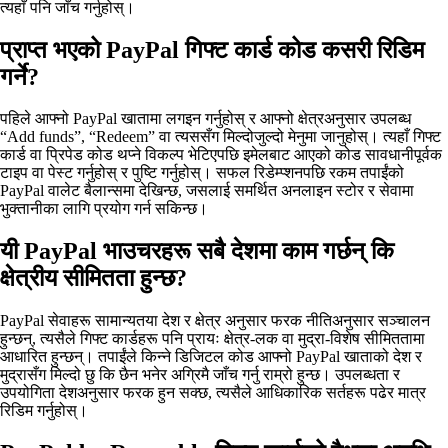
त्यहाँ पनि जाँच गर्नुहोस्।
प्राप्त भएको PayPal गिफ्ट कार्ड कोड कसरी रिडिम
गर्ने?
पहिले आफ्नो PayPal खातामा लगइन गर्नुहोस् र आफ्नो क्षेत्रअनुसार उपलब्ध
“Add funds”, “Redeem” वा त्यससँग मिल्दोजुल्दो मेनुमा जानुहोस्। त्यहाँ गिफ्ट
कार्ड वा प्रिपेड कोड थप्ने विकल्प भेटिएपछि इमेलबाट आएको कोड सावधानीपूर्वक
टाइप वा पेस्ट गर्नुहोस् र पुष्टि गर्नुहोस्। सफल रिडेम्प्शनपछि रकम तपाईंको
PayPal वालेट बैलान्समा देखिन्छ, जसलाई समर्थित अनलाइन स्टोर र सेवामा
भुक्तानीका लागि प्रयोग गर्न सकिन्छ।
यी PayPal भाउचरहरू सबै देशमा काम गर्छन् कि
क्षेत्रीय सीमितता हुन्छ?
PayPal सेवाहरू सामान्यतया देश र क्षेत्र अनुसार फरक नीतिअनुसार सञ्चालन
हुन्छन्, त्यसैले गिफ्ट कार्डहरू पनि प्रायः क्षेत्र‑लक वा मुद्रा‑विशेष सीमिततामा
आधारित हुन्छन्। तपाईंले किन्ने डिजिटल कोड आफ्नो PayPal खाताको देश र
मुद्रासँग मिल्दो छु कि छैन भनेर अग्रिमै जाँच गर्नु राम्रो हुन्छ। उपलब्धता र
उपयोगिता देशअनुसार फरक हुन सक्छ, त्यसैले आधिकारिक सर्तहरू पढेर मात्र
रिडिम गर्नुहोस्।