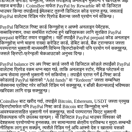
डिजिटल क्रेडिट थप्नुहोस्, जसले तपाईंलाई अनलाइन भुक्तानी र खरिदहरू अझ
सहज बनाउँछ। CoinsBee मार्फत PayPal by Rewarble को यो डिजिटल
भाउचर किन्दा तपाईंलाई ईमेलबाट तुरुन्तै डिजिटल कोड प्राप्त हुन्छ, जसलाई
PayPal वालेटमा रिडिम गरेर प्रिपेड बैलान्स जस्तै प्रयोग गर्न सकिन्छ।
PayPal डिजिटल गिफ्ट कार्ड किन्नुहोस् र आफ्नो अनलाइन पेमेंटहरू,
सब्सक्रिप्शन, तथा समर्थित स्टोरमा हुने खरिदहरूका लागि सुरक्षित PayPal
prepaid क्रेडिट तयार राख्नुहोस्। यहाँ तपाईंले PayPal prepaid कोड अनलाइन
किन्नुहोस् भन्ने चाहना राख्दा क्रेडिट कार्ड, डेबिट कार्ड, बैंक ट्रान्सफर जस्ता
परम्परागत भुक्तानी माध्यमसँगै विभिन्न क्रिप्टोकरेन्सी पनि प्रयोग गर्न सक्नुहुन्छ,
जसले क्रिप्टो‑फ्रेन्ड्ली चेकआउटको अनुभव दिन्छ।
PayPal balance टप अप गिफ्ट कार्ड जस्तै यो डिजिटल कोडले तपाईंको PayPal
वालेटमा प्रिपेड रकम थप्न मद्दत गर्छ, ताकि अनलाइन स्टोर, गेमिङ प्लेटफर्म वा
अन्य सेवामा तुरुन्तै भुक्तानी गर्न सकियोस्। तपाईंले प्राप्त गर्ने ई‑गिफ्ट कार्ड
कोडलाई PayPal खाताको “Add funds” वा “Redeem” जस्ता सम्बन्धित
सेक्सनमा प्रविष्ट गरेर सजिलै रिडिम गर्न सक्नुहुन्छ, र बाँकी बैलान्सलाई भविष्यका
खरिदका लागि राख्न सक्नुहुन्छ।
CoinsBee बाट खरीद गर्दा, तपाईंले Bitcoin, Ethereum, USDT जस्ता प्रमुख
क्रिप्टोमार्फत पनि PayPal गिफ्ट कार्ड Bitcoin बाट किन्नुहोस् भन्ने
आवश्यकतासहित भुक्तानी गर्न सक्नुहुन्छ, साथै परम्परागत फिएट भुक्तानी
विकल्पहरू पनि उपलब्ध रहन्छन्। यो डिजिटल PayPal भाउचर विश्वका धेरै
देशहरूमा प्रयोगयोग्य हुनसक्छ, तर सामान्यतया क्षेत्रीय प्रतिबन्ध र मुद्रा‑सम्बन्धी
नीतिहरू लागु हुन सक्छन्, त्यसैले रिडिम गर्नु अघि आफ्नो देश र खातामा यसको