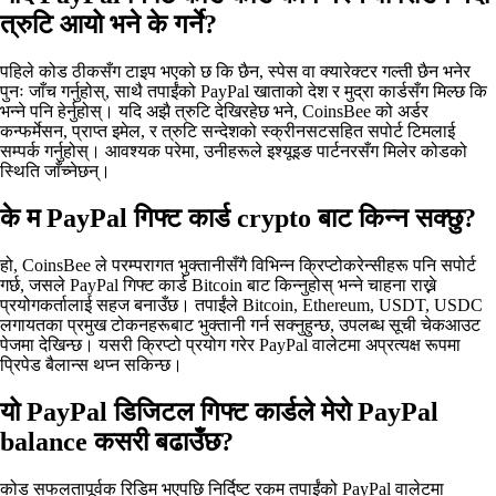
त्रुटि आयो भने के गर्ने?
पहिले कोड ठीकसँग टाइप भएको छ कि छैन, स्पेस वा क्यारेक्टर गल्ती छैन भनेर
पुनः जाँच गर्नुहोस्, साथै तपाईंको PayPal खाताको देश र मुद्रा कार्डसँग मिल्छ कि
भन्ने पनि हेर्नुहोस्। यदि अझै त्रुटि देखिरहेछ भने, CoinsBee को अर्डर
कन्फर्मेसन, प्राप्त इमेल, र त्रुटि सन्देशको स्क्रीनसटसहित सपोर्ट टिमलाई
सम्पर्क गर्नुहोस्। आवश्यक परेमा, उनीहरूले इश्यूइङ पार्टनरसँग मिलेर कोडको
स्थिति जाँच्नेछन्।
के म PayPal गिफ्ट कार्ड crypto बाट किन्न सक्छु?
हो, CoinsBee ले परम्परागत भुक्तानीसँगै विभिन्न क्रिप्टोकरेन्सीहरू पनि सपोर्ट
गर्छ, जसले PayPal गिफ्ट कार्ड Bitcoin बाट किन्नुहोस् भन्ने चाहना राख्ने
प्रयोगकर्तालाई सहज बनाउँछ। तपाईंले Bitcoin, Ethereum, USDT, USDC
लगायतका प्रमुख टोकनहरूबाट भुक्तानी गर्न सक्नुहुन्छ, उपलब्ध सूची चेकआउट
पेजमा देखिन्छ। यसरी क्रिप्टो प्रयोग गरेर PayPal वालेटमा अप्रत्यक्ष रूपमा
प्रिपेड बैलान्स थप्न सकिन्छ।
यो PayPal डिजिटल गिफ्ट कार्डले मेरो PayPal
balance कसरी बढाउँछ?
कोड सफलतापूर्वक रिडिम भएपछि निर्दिष्ट रकम तपाईंको PayPal वालेटमा