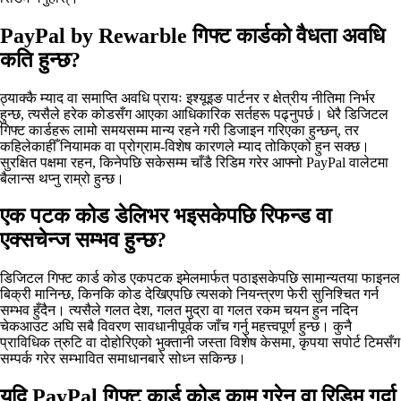
PayPal by Rewarble गिफ्ट कार्डको वैधता अवधि
कति हुन्छ?
ठ्याक्कै म्याद वा समाप्ति अवधि प्रायः इश्यूइङ पार्टनर र क्षेत्रीय नीतिमा निर्भर
हुन्छ, त्यसैले हरेक कोडसँग आएका आधिकारिक सर्तहरू पढ्नुपर्छ। धेरै डिजिटल
गिफ्ट कार्डहरू लामो समयसम्म मान्य रहने गरी डिजाइन गरिएका हुन्छन्, तर
कहिलेकाहीँ नियामक वा प्रोग्राम‑विशेष कारणले म्याद तोकिएको हुन सक्छ।
सुरक्षित पक्षमा रहन, किनेपछि सकेसम्म चाँडै रिडिम गरेर आफ्नो PayPal वालेटमा
बैलान्स थप्नु राम्रो हुन्छ।
एक पटक कोड डेलिभर भइसकेपछि रिफन्ड वा
एक्सचेन्ज सम्भव हुन्छ?
डिजिटल गिफ्ट कार्ड कोड एकपटक इमेलमार्फत पठाइसकेपछि सामान्यतया फाइनल
बिक्री मानिन्छ, किनकि कोड देखिएपछि त्यसको नियन्त्रण फेरी सुनिश्चित गर्न
सम्भव हुँदैन। त्यसैले गलत देश, गलत मुद्रा वा गलत रकम चयन हुन नदिन
चेकआउट अघि सबै विवरण सावधानीपूर्वक जाँच गर्नु महत्त्वपूर्ण हुन्छ। कुनै
प्राविधिक त्रुटि वा दोहोरिएको भुक्तानी जस्ता विशेष केसमा, कृपया सपोर्ट टिमसँग
सम्पर्क गरेर सम्भावित समाधानबारे सोध्न सकिन्छ।
यदि PayPal गिफ्ट कार्ड कोड काम गरेन वा रिडिम गर्दा