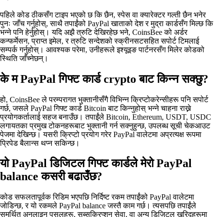
पहिले कोड ठीकसँग टाइप भएको छ कि छैन, स्पेस वा क्यारेक्टर गल्ती छैन भनेर
पुनः जाँच गर्नुहोस्, साथै तपाईंको PayPal खाताको देश र मुद्रा कार्डसँग मिल्छ कि
भन्ने पनि हेर्नुहोस्। यदि अझै त्रुटि देखिरहेछ भने, CoinsBee को अर्डर
कन्फर्मेसन, प्राप्त इमेल, र त्रुटि सन्देशको स्क्रीनसटसहित सपोर्ट टिमलाई
सम्पर्क गर्नुहोस्। आवश्यक परेमा, उनीहरूले इश्यूइङ पार्टनरसँग मिलेर कोडको
स्थिति जाँच्नेछन्।
के म PayPal गिफ्ट कार्ड crypto बाट किन्न सक्छु?
हो, CoinsBee ले परम्परागत भुक्तानीसँगै विभिन्न क्रिप्टोकरेन्सीहरू पनि सपोर्ट
गर्छ, जसले PayPal गिफ्ट कार्ड Bitcoin बाट किन्नुहोस् भन्ने चाहना राख्ने
प्रयोगकर्तालाई सहज बनाउँछ। तपाईंले Bitcoin, Ethereum, USDT, USDC
लगायतका प्रमुख टोकनहरूबाट भुक्तानी गर्न सक्नुहुन्छ, उपलब्ध सूची चेकआउट
पेजमा देखिन्छ। यसरी क्रिप्टो प्रयोग गरेर PayPal वालेटमा अप्रत्यक्ष रूपमा
प्रिपेड बैलान्स थप्न सकिन्छ।
यो PayPal डिजिटल गिफ्ट कार्डले मेरो PayPal
balance कसरी बढाउँछ?
कोड सफलतापूर्वक रिडिम भएपछि निर्दिष्ट रकम तपाईंको PayPal वालेटमा
जोडिन्छ, र यो रकमले PayPal balance जस्तै काम गर्छ। त्यसपछि तपाईंले
समर्थित अनलाइन पसलहरू, सब्सक्रिप्शन सेवा, वा अन्य डिजिटल खरिदहरूमा