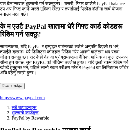
यस बैलान्सबाट भुक्तानी गर्न सक्नुहुन्छ। यसरी, गिफ्ट कार्डले PayPal balance
टप अप गिफ्ट कार्ड जस्तै भूमिका खेल्छ र तपाईंलाई प्रिपेड शैलीमा खर्च योजना
बनाउन मद्दत गर्छ।
के म एउटै PayPal खातामा धेरै गिफ्ट कार्ड कोडहरू
रिडिम गर्न सक्छु?
सामान्यतया, यदि PayPal र इश्यूइङ पार्टनरको सर्तले अनुमति दिएको छ भने,
तपाईंले क्रमशः धेरै डिजिटल कोडहरू रिडिम गरेर आफ्नो वालेटमा थप रकम
जोड्न सक्नुहुन्छ। तर केही देश वा प्रोग्रामहरूमा दैनिक, मासिक वा कुल टप‑अप
सीमा हुन सक्छ, जुन PayPal को नीतिमा उल्लेख हुन्छ। यदि ठूलो रकम रिडिम गर्न
खोज्दै हुनुहुन्छ भने, पहिले सानो रकम परीक्षण गरेर र PayPal का लिमिटहरू जाँचेर
अघि बढ्नु राम्रो हुन्छ।
नियम र सर्तहरू
https://www.paypal.com
सबै उत्पादनहरू
भुक्तानी कार्डहरू
PayPal by Rewarble