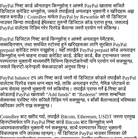
PayPal गिफ्ट कार्ड ऑनलाइन किन्नुहोस् र आफ्नो PayPal खातामा सजिलै
डिजिटल क्रेडिट थप्नुहोस्, जसले तपाईंलाई अनलाइन भुक्तानी र खरिदहरू अझ
सहज बनाउँछ। CoinsBee मार्फत PayPal by Rewarble को यो डिजिटल
भाउचर किन्दा तपाईंलाई ईमेलबाट तुरुन्तै डिजिटल कोड प्राप्त हुन्छ, जसलाई
PayPal वालेटमा रिडिम गरेर प्रिपेड बैलान्स जस्तै प्रयोग गर्न सकिन्छ।
PayPal डिजिटल गिफ्ट कार्ड किन्नुहोस् र आफ्नो अनलाइन पेमेंटहरू,
सब्सक्रिप्शन, तथा समर्थित स्टोरमा हुने खरिदहरूका लागि सुरक्षित PayPal
prepaid क्रेडिट तयार राख्नुहोस्। यहाँ तपाईंले PayPal prepaid कोड अनलाइन
किन्नुहोस् भन्ने चाहना राख्दा क्रेडिट कार्ड, डेबिट कार्ड, बैंक ट्रान्सफर जस्ता
परम्परागत भुक्तानी माध्यमसँगै विभिन्न क्रिप्टोकरेन्सी पनि प्रयोग गर्न सक्नुहुन्छ,
जसले क्रिप्टो‑फ्रेन्ड्ली चेकआउटको अनुभव दिन्छ।
PayPal balance टप अप गिफ्ट कार्ड जस्तै यो डिजिटल कोडले तपाईंको PayPal
वालेटमा प्रिपेड रकम थप्न मद्दत गर्छ, ताकि अनलाइन स्टोर, गेमिङ प्लेटफर्म वा
अन्य सेवामा तुरुन्तै भुक्तानी गर्न सकियोस्। तपाईंले प्राप्त गर्ने ई‑गिफ्ट कार्ड
कोडलाई PayPal खाताको “Add funds” वा “Redeem” जस्ता सम्बन्धित
सेक्सनमा प्रविष्ट गरेर सजिलै रिडिम गर्न सक्नुहुन्छ, र बाँकी बैलान्सलाई भविष्यका
खरिदका लागि राख्न सक्नुहुन्छ।
CoinsBee बाट खरीद गर्दा, तपाईंले Bitcoin, Ethereum, USDT जस्ता प्रमुख
क्रिप्टोमार्फत पनि PayPal गिफ्ट कार्ड Bitcoin बाट किन्नुहोस् भन्ने
आवश्यकतासहित भुक्तानी गर्न सक्नुहुन्छ, साथै परम्परागत फिएट भुक्तानी
विकल्पहरू पनि उपलब्ध रहन्छन्। यो डिजिटल PayPal भाउचर विश्वका धेरै