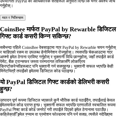
उपयोगिता PayPal का आधिकारिक सर्तहरूले अनुमति दिन्छ कि भनेर अवश्य जाँच
गर्नुहोस्।
मद्दत र निर्देशनहरू
CoinsBee मार्फत PayPal by Rewarble डिजिटल
गिफ्ट कार्ड कसरी किन्न सकिन्छ?
सबैभन्दा पहिले CoinsBee वेबसाइटमा गएर PayPal by Rewarble चयन गर्नुहोस्
र चाहिएको रकम वा उपलब्ध डेनोमिनेशन रोज्नुहोस्। त्यसपछि चेकआउटमा गएर
आफ्नो इमेल ठेगाना प्रविष्ट गर्नुहोस् र भुक्तानी विधि छान्नुहोस्, जहाँ तपाईंले कार्ड
पेमेंट, बैंक ट्रान्सफर जस्ता परम्परागत तरिकासँगै लोकप्रिय
क्रिप्टोकरेन्सीहरूबाट पनि भुक्तानी गर्न सक्नुहुन्छ। भुक्तानी सफल भएपछि केही
मिनेटभित्रै तपाईंको इमेलमा डिजिटल कोड पठाइन्छ।
यो PayPal डिजिटल गिफ्ट कार्डको डेलिभरी कसरी
हुन्छ?
उत्पादन पूर्ण रूपमा डिजिटल भएकाले कुनै भौतिक कार्ड पठाइँदैन, तपाईंलाई केवल
ईमेलमार्फत कोड प्राप्त हुन्छ। भुक्तानी सफल भएपछि प्रणालीले स्वचालित रूपमा
PayPal गिफ्ट कार्ड कोड जनरेट गरी तपाईंले दिएको इमेल ठेगानामा पठाउँछ।
कहिलेकाहीँ इमेल स्प्याम वा प्रमोशन फोल्डरमा पनि पर्न सक्छ, त्यसैले नदेखिएमा