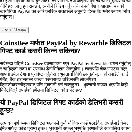
देशहरूमा प्रयोगयोग्य हुनसक्छ, तर सामान्यतया क्षेत्रीय प्रतिबन्ध र मुद्रा‑सम्बन्धी
नीतिहरू लागु हुन सक्छन्, त्यसैले रिडिम गर्नु अघि आफ्नो देश र खातामा यसको
उपयोगिता PayPal का आधिकारिक सर्तहरूले अनुमति दिन्छ कि भनेर अवश्य जाँच
गर्नुहोस्।
मद्दत र निर्देशनहरू
CoinsBee मार्फत PayPal by Rewarble डिजिटल
गिफ्ट कार्ड कसरी किन्न सकिन्छ?
सबैभन्दा पहिले CoinsBee वेबसाइटमा गएर PayPal by Rewarble चयन गर्नुहोस्
र चाहिएको रकम वा उपलब्ध डेनोमिनेशन रोज्नुहोस्। त्यसपछि चेकआउटमा गएर
आफ्नो इमेल ठेगाना प्रविष्ट गर्नुहोस् र भुक्तानी विधि छान्नुहोस्, जहाँ तपाईंले कार्ड
पेमेंट, बैंक ट्रान्सफर जस्ता परम्परागत तरिकासँगै लोकप्रिय
क्रिप्टोकरेन्सीहरूबाट पनि भुक्तानी गर्न सक्नुहुन्छ। भुक्तानी सफल भएपछि केही
मिनेटभित्रै तपाईंको इमेलमा डिजिटल कोड पठाइन्छ।
यो PayPal डिजिटल गिफ्ट कार्डको डेलिभरी कसरी
हुन्छ?
उत्पादन पूर्ण रूपमा डिजिटल भएकाले कुनै भौतिक कार्ड पठाइँदैन, तपाईंलाई केवल
ईमेलमार्फत कोड प्राप्त हुन्छ। भुक्तानी सफल भएपछि प्रणालीले स्वचालित रूपमा