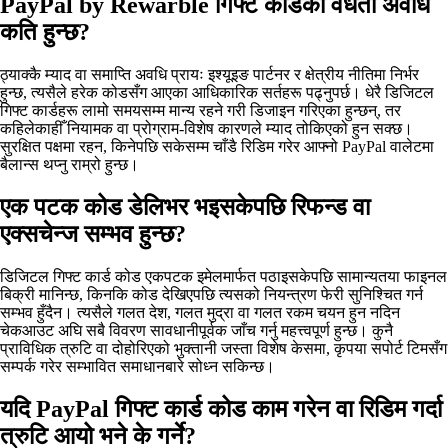
PayPal by Rewarble गिफ्ट कार्डको वैधता अवधि
कति हुन्छ?
ठ्याक्कै म्याद वा समाप्ति अवधि प्रायः इश्यूइङ पार्टनर र क्षेत्रीय नीतिमा निर्भर
हुन्छ, त्यसैले हरेक कोडसँग आएका आधिकारिक सर्तहरू पढ्नुपर्छ। धेरै डिजिटल
गिफ्ट कार्डहरू लामो समयसम्म मान्य रहने गरी डिजाइन गरिएका हुन्छन्, तर
कहिलेकाहीँ नियामक वा प्रोग्राम‑विशेष कारणले म्याद तोकिएको हुन सक्छ।
सुरक्षित पक्षमा रहन, किनेपछि सकेसम्म चाँडै रिडिम गरेर आफ्नो PayPal वालेटमा
बैलान्स थप्नु राम्रो हुन्छ।
एक पटक कोड डेलिभर भइसकेपछि रिफन्ड वा
एक्सचेन्ज सम्भव हुन्छ?
डिजिटल गिफ्ट कार्ड कोड एकपटक इमेलमार्फत पठाइसकेपछि सामान्यतया फाइनल
बिक्री मानिन्छ, किनकि कोड देखिएपछि त्यसको नियन्त्रण फेरी सुनिश्चित गर्न
सम्भव हुँदैन। त्यसैले गलत देश, गलत मुद्रा वा गलत रकम चयन हुन नदिन
चेकआउट अघि सबै विवरण सावधानीपूर्वक जाँच गर्नु महत्त्वपूर्ण हुन्छ। कुनै
प्राविधिक त्रुटि वा दोहोरिएको भुक्तानी जस्ता विशेष केसमा, कृपया सपोर्ट टिमसँग
सम्पर्क गरेर सम्भावित समाधानबारे सोध्न सकिन्छ।
यदि PayPal गिफ्ट कार्ड कोड काम गरेन वा रिडिम गर्दा
त्रुटि आयो भने के गर्ने?