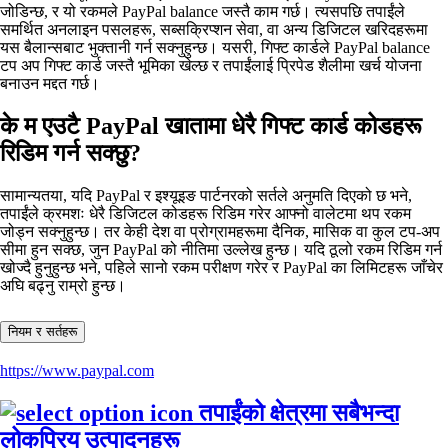
जोडिन्छ, र यो रकमले PayPal balance जस्तै काम गर्छ। त्यसपछि तपाईंले
समर्थित अनलाइन पसलहरू, सब्सक्रिप्शन सेवा, वा अन्य डिजिटल खरिदहरूमा
यस बैलान्सबाट भुक्तानी गर्न सक्नुहुन्छ। यसरी, गिफ्ट कार्डले PayPal balance
टप अप गिफ्ट कार्ड जस्तै भूमिका खेल्छ र तपाईंलाई प्रिपेड शैलीमा खर्च योजना
बनाउन मद्दत गर्छ।
के म एउटै PayPal खातामा धेरै गिफ्ट कार्ड कोडहरू
रिडिम गर्न सक्छु?
सामान्यतया, यदि PayPal र इश्यूइङ पार्टनरको सर्तले अनुमति दिएको छ भने,
तपाईंले क्रमशः धेरै डिजिटल कोडहरू रिडिम गरेर आफ्नो वालेटमा थप रकम
जोड्न सक्नुहुन्छ। तर केही देश वा प्रोग्रामहरूमा दैनिक, मासिक वा कुल टप‑अप
सीमा हुन सक्छ, जुन PayPal को नीतिमा उल्लेख हुन्छ। यदि ठूलो रकम रिडिम गर्न
खोज्दै हुनुहुन्छ भने, पहिले सानो रकम परीक्षण गरेर र PayPal का लिमिटहरू जाँचेर
अघि बढ्नु राम्रो हुन्छ।
नियम र सर्तहरू
https://www.paypal.com
तपाईंको क्षेत्रमा सबैभन्दा
लोकप्रिय उत्पादनहरू