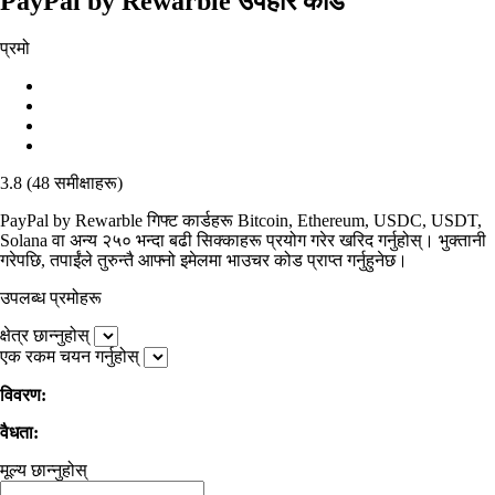
PayPal by Rewarble उपहार कार्ड
प्रमो
3.8
(
48
समीक्षाहरू
)
PayPal by Rewarble गिफ्ट कार्डहरू Bitcoin, Ethereum, USDC, USDT,
Solana वा अन्य २५० भन्दा बढी सिक्काहरू प्रयोग गरेर खरिद गर्नुहोस्। भुक्तानी
गरेपछि, तपाईंले तुरुन्तै आफ्नो इमेलमा भाउचर कोड प्राप्त गर्नुहुनेछ।
उपलब्ध प्रमोहरू
क्षेत्र छान्नुहोस्
एक रकम चयन गर्नुहोस्
विवरण:
वैधता:
मूल्य छान्नुहोस्