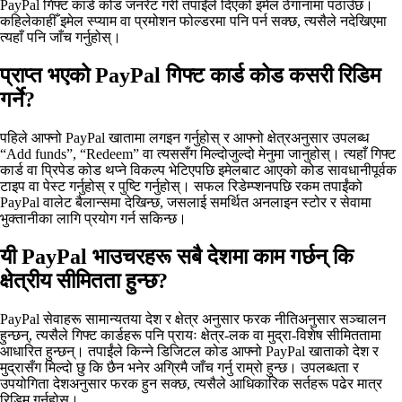
PayPal गिफ्ट कार्ड कोड जनरेट गरी तपाईंले दिएको इमेल ठेगानामा पठाउँछ।
कहिलेकाहीँ इमेल स्प्याम वा प्रमोशन फोल्डरमा पनि पर्न सक्छ, त्यसैले नदेखिएमा
त्यहाँ पनि जाँच गर्नुहोस्।
प्राप्त भएको PayPal गिफ्ट कार्ड कोड कसरी रिडिम
गर्ने?
पहिले आफ्नो PayPal खातामा लगइन गर्नुहोस् र आफ्नो क्षेत्रअनुसार उपलब्ध
“Add funds”, “Redeem” वा त्यससँग मिल्दोजुल्दो मेनुमा जानुहोस्। त्यहाँ गिफ्ट
कार्ड वा प्रिपेड कोड थप्ने विकल्प भेटिएपछि इमेलबाट आएको कोड सावधानीपूर्वक
टाइप वा पेस्ट गर्नुहोस् र पुष्टि गर्नुहोस्। सफल रिडेम्प्शनपछि रकम तपाईंको
PayPal वालेट बैलान्समा देखिन्छ, जसलाई समर्थित अनलाइन स्टोर र सेवामा
भुक्तानीका लागि प्रयोग गर्न सकिन्छ।
यी PayPal भाउचरहरू सबै देशमा काम गर्छन् कि
क्षेत्रीय सीमितता हुन्छ?
PayPal सेवाहरू सामान्यतया देश र क्षेत्र अनुसार फरक नीतिअनुसार सञ्चालन
हुन्छन्, त्यसैले गिफ्ट कार्डहरू पनि प्रायः क्षेत्र‑लक वा मुद्रा‑विशेष सीमिततामा
आधारित हुन्छन्। तपाईंले किन्ने डिजिटल कोड आफ्नो PayPal खाताको देश र
मुद्रासँग मिल्दो छु कि छैन भनेर अग्रिमै जाँच गर्नु राम्रो हुन्छ। उपलब्धता र
उपयोगिता देशअनुसार फरक हुन सक्छ, त्यसैले आधिकारिक सर्तहरू पढेर मात्र
रिडिम गर्नुहोस्।