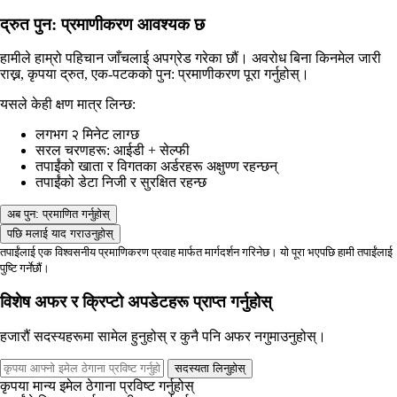
द्रुत पुन: प्रमाणीकरण आवश्यक छ
हामीले हाम्रो पहिचान जाँचलाई अपग्रेड गरेका छौं। अवरोध बिना किनमेल जारी
राख्न, कृपया द्रुत, एक-पटकको पुन: प्रमाणीकरण पूरा गर्नुहोस्।
यसले केही क्षण मात्र लिन्छ:
लगभग २ मिनेट लाग्छ
सरल चरणहरू: आईडी + सेल्फी
तपाईंको खाता र विगतका अर्डरहरू अक्षुण्ण रहन्छन्
तपाईंको डेटा निजी र सुरक्षित रहन्छ
अब पुन: प्रमाणित गर्नुहोस्
पछि मलाई याद गराउनुहोस्
तपाईंलाई एक विश्वसनीय प्रमाणिकरण प्रवाह मार्फत मार्गदर्शन गरिनेछ। यो पूरा भएपछि हामी तपाईंलाई
पुष्टि गर्नेछौं।
विशेष अफर र क्रिप्टो अपडेटहरू प्राप्त गर्नुहोस्
हजारौं सदस्यहरूमा सामेल हुनुहोस् र कुनै पनि अफर नगुमाउनुहोस्।
सदस्यता लिनुहोस्
कृपया मान्य इमेल ठेगाना प्रविष्ट गर्नुहोस्