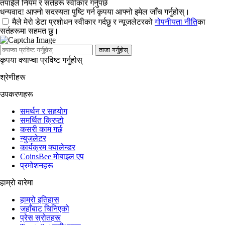
तपाईंले नियम र सर्तहरू स्वीकार गर्नुपर्छ
धन्यवाद! आफ्नो सदस्यता पुष्टि गर्न कृपया आफ्नो इमेल जाँच गर्नुहोस्।
मैले मेरो डेटा प्रशोधन स्वीकार गर्दछु र न्यूजलेटरको
गोपनीयता नीति
का
सर्तहरूमा सहमत छु।
ताजा गर्नुहोस्
कृपया क्याप्चा प्रविष्ट गर्नुहोस्
श्रेणीहरू
उपकरणहरू
समर्थन र सहयोग
समर्थित क्रिप्टो
कसरी काम गर्छ
न्युजलेटर
कार्यक्रम क्यालेन्डर
CoinsBee मोबाइल एप
प्रमोशनहरू
हाम्रो बारेमा
हाम्रो इतिहास
जहाँबाट चिनिएको
प्रेस स्रोतहरू