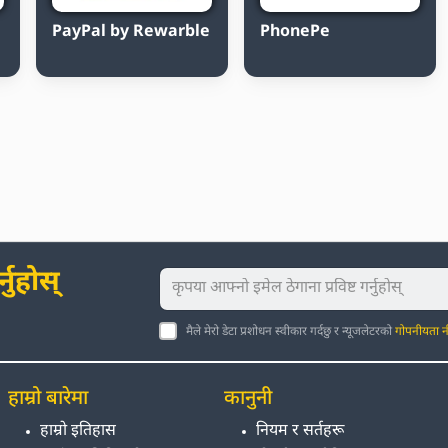
PayPal by Rewarble
PhonePe
नुहोस्
मैले मेरो डेटा प्रशोधन स्वीकार गर्दछु र न्यूजलेटरको
गोपनीयता न
हाम्रो बारेमा
कानुनी
हाम्रो इतिहास
नियम र सर्तहरू