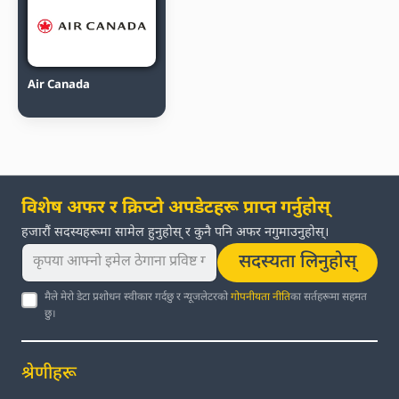
Air Canada
विशेष अफर र क्रिप्टो अपडेटहरू प्राप्त गर्नुहोस्
हजारौं सदस्यहरूमा सामेल हुनुहोस् र कुनै पनि अफर नगुमाउनुहोस्।
सदस्यता लिनुहोस्
मैले मेरो डेटा प्रशोधन स्वीकार गर्दछु र न्यूजलेटरको
गोपनीयता नीति
का सर्तहरूमा सहमत
छु।
श्रेणीहरू