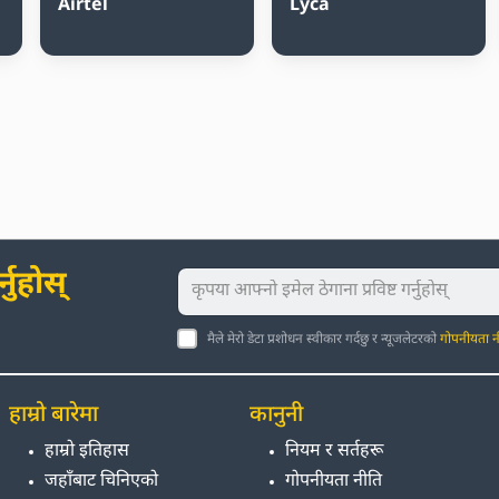
Airtel
Lyca
नुहोस्
मैले मेरो डेटा प्रशोधन स्वीकार गर्दछु र न्यूजलेटरको
गोपनीयता न
हाम्रो बारेमा
कानुनी
हाम्रो इतिहास
नियम र सर्तहरू
जहाँबाट चिनिएको
गोपनीयता नीति