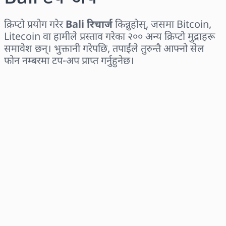
क्रिप्टो प्रयोग गरेर
Bali रिचार्ज
किन्नुहोस्, जसमा Bitcoin,
Litecoin वा हामीले प्रस्ताव गरेका २०० अन्य क्रिप्टो मुद्राहरू
समावेश छन्। भुक्तानी गरेपछि, तपाईंले तुरुन्तै आफ्नो सेल
फोन नम्बरमा टप-अप प्राप्त गर्नुहुनेछ।
क्षेत्र छान्नुहोस्
एक रकम चयन गर्नुहोस्
अनुमानित मूल्य
अहिले किन्नुहोस्