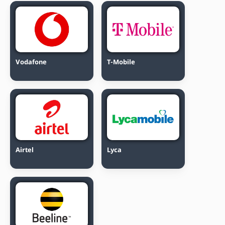
Vodafone
T-Mobile
Airtel
Lyca