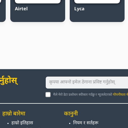
Airtel
Lyca
नुहोस्
मैले मेरो डेटा प्रशोधन स्वीकार गर्दछु र न्यूजलेटरको
गोपनीयता न
हाम्रो बारेमा
कानुनी
हाम्रो इतिहास
नियम र सर्तहरू