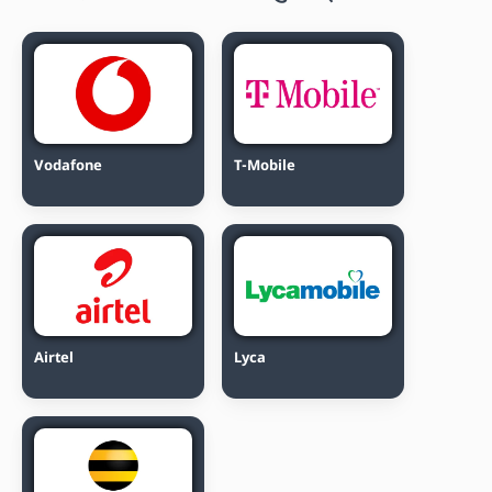
Vodafone
T-Mobile
Airtel
Lyca