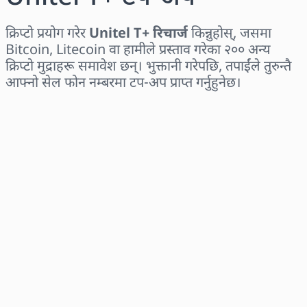
क्रिप्टो प्रयोग गरेर
Unitel T+ रिचार्ज
किन्नुहोस्, जसमा
Bitcoin, Litecoin वा हामीले प्रस्ताव गरेका २०० अन्य
क्रिप्टो मुद्राहरू समावेश छन्। भुक्तानी गरेपछि, तपाईंले तुरुन्तै
आफ्नो सेल फोन नम्बरमा टप-अप प्राप्त गर्नुहुनेछ।
क्षेत्र छान्नुहोस्
एक रकम चयन गर्नुहोस्
अनुमानित मूल्य
अहिले किन्नुहोस्