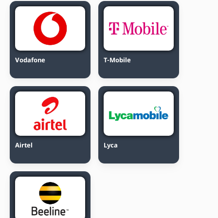
Vodafone
T-Mobile
Airtel
Lyca