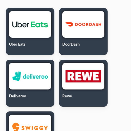
Uber Eats
DoorDash
Deliveroo
Rewe