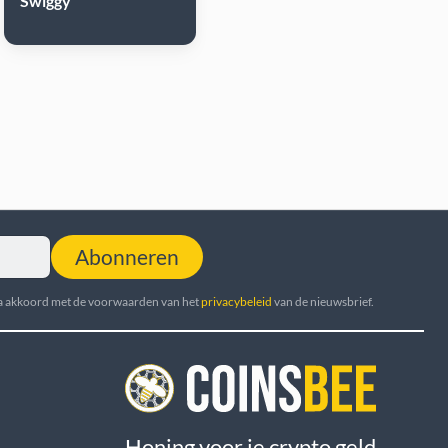
Swiggy
Abonneren
ga akkoord met de voorwaarden van het
privacybeleid
van de nieuwsbrief.
Honing voor je crypto geld