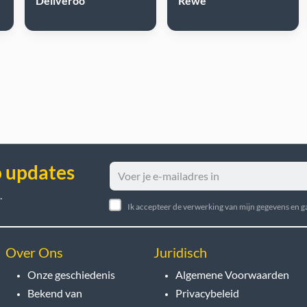
Deliveroo
Rewe
o updates
.
Ik accepteer de verwerking van mijn gegevens en 
Over Ons
Juridisch
Onze geschiedenis
Algemene Voorwaarden
Bekend van
Privacybeleid