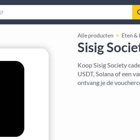
Alle producten
Eten & 
Sisig Soci
Koop Sisig Society ca
USDT, Solana of een van
ontvang je de voucherco
Regio selecteren
Kies een bedrag