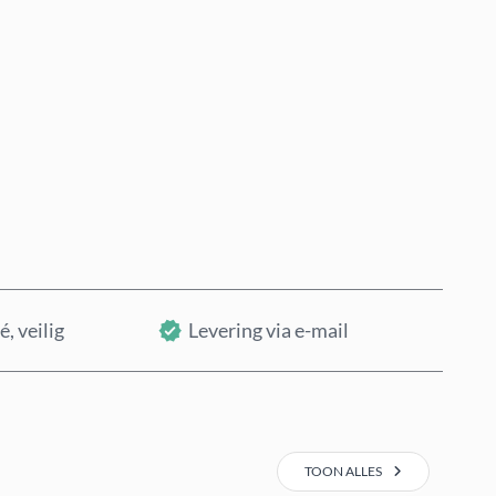
Nu kopen
In winkelwagen
é, veilig
Levering via e-mail
TOON ALLES