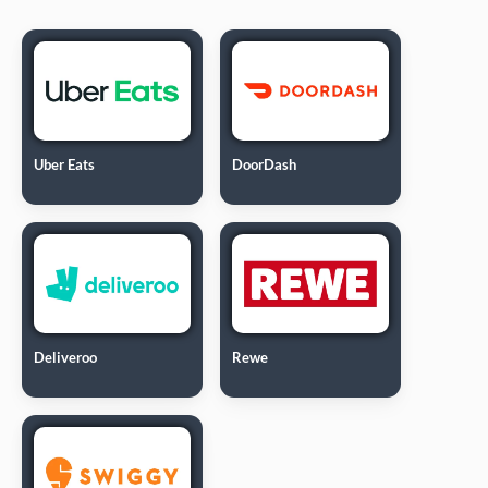
Uber Eats
DoorDash
Deliveroo
Rewe