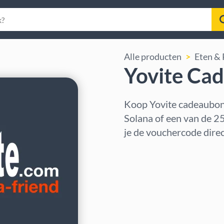
Alle producten
Eten & 
Yovite Ca
Koop Yovite cadeaubon
Solana of een van de 25
je de vouchercode direc
Regio selecteren
Kies een bedrag