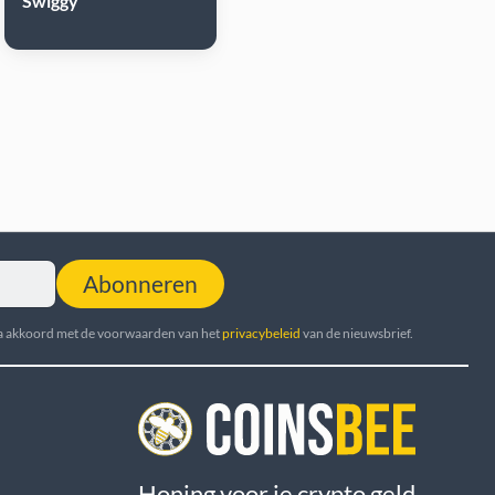
Swiggy
Abonneren
ga akkoord met de voorwaarden van het
privacybeleid
van de nieuwsbrief.
Honing voor je crypto geld