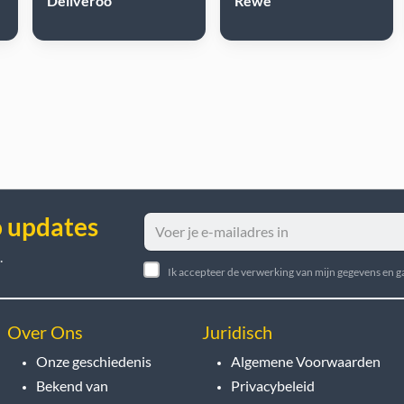
Deliveroo
Rewe
o updates
.
Ik accepteer de verwerking van mijn gegevens en 
Over Ons
Juridisch
Onze geschiedenis
Algemene Voorwaarden
Bekend van
Privacybeleid