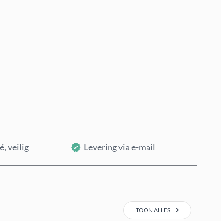
Nu kopen
In winkelwagen
é, veilig
Levering via e-mail
TOON ALLES