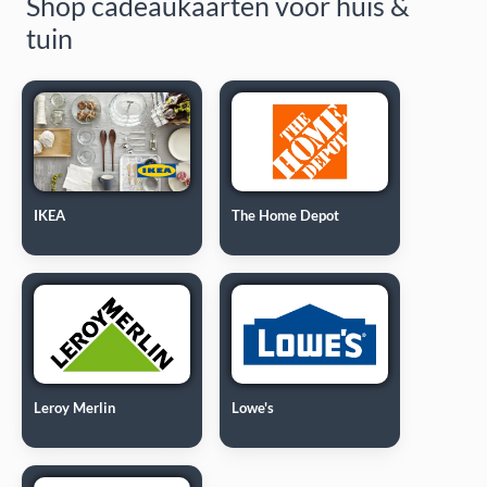
Shop cadeaukaarten voor huis &
tuin
IKEA
The Home Depot
Leroy Merlin
Lowe's