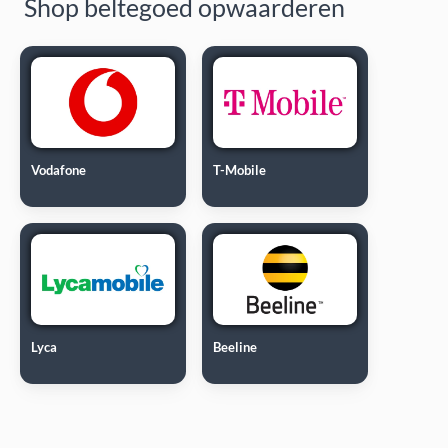
Shop beltegoed opwaarderen
Vodafone
T-Mobile
Lyca
Beeline