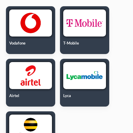
Vodafone
T-Mobile
Airtel
Lyca