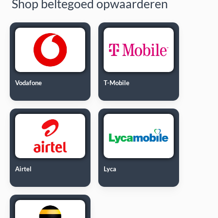
Shop beltegoed opwaarderen
Vodafone
T-Mobile
Airtel
Lyca