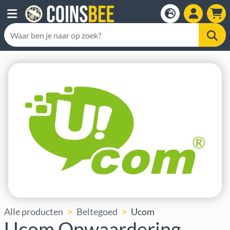
Alle producten
Beltegoed
Ucom
Ucom Opwaardering