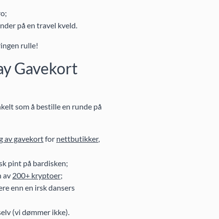
ro;
ender på en travel kveld.
ringen rulle!
Day Gavekort
enkelt som å bestille en runde på
g av gavekort
for
nettbutikker
,
sk pint på bardisken;
en av
200+ kryptoer
;
ere enn en irsk dansers
selv (vi dømmer ikke).