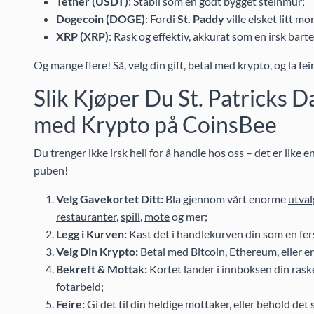
Tether (USDT)
: Stabil som en godt bygget steinmur;
Dogecoin (DOGE)
: Fordi
St. Paddy
ville elsket litt mo
XRP (XRP)
: Rask og effektiv, akkurat som en irsk bart
Og mange flere! Så, velg din gift, betal med krypto, og la fei
Slik Kjøper Du St. Patricks 
med Krypto på CoinsBee
Du trenger ikke irsk hell for å handle hos oss – det er like 
puben!
Velg Gavekortet Ditt:
Bla gjennom vårt enorme
utval
restauranter
,
spill
,
mote
og mer;
Legg i Kurven:
Kast det i handlekurven din som en fer
Velg Din Krypto:
Betal med
Bitcoin
,
Ethereum
, eller 
Bekreft & Mottak:
Kortet lander i innboksen din rask
fotarbeid;
Feire:
Gi det til din heldige mottaker, eller behold det 