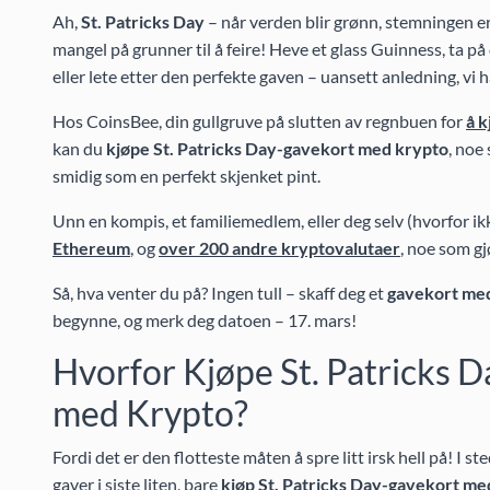
Ah,
St. Patricks Day
– når verden blir grønn, stemningen er
mangel på grunner til å feire! Heve et glass Guinness, ta på 
eller lete etter den perfekte gaven – uansett anledning, vi
Hos CoinsBee, din gullgruve på slutten av regnbuen for
å 
kan du
kjøpe St. Patricks Day-gavekort med krypto
, noe
smidig som en perfekt skjenket pint.
Unn en kompis, et familiemedlem, eller deg selv (hvorfor ik
Ethereum
, og
over 200 andre kryptovalutaer
, noe som gj
Så, hva venter du på? Ingen tull – skaff deg et
gavekort me
begynne, og merk deg datoen – 17. mars!
Hvorfor Kjøpe St. Patricks 
med Krypto?
Fordi det er den flotteste måten å spre litt irsk hell på! I st
gaver i siste liten, bare
kjøp St. Patricks Day-gavekort me