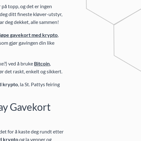
 på topp, og det er ingen
deg ditt fineste kløver-utstyr,
 har deg dekket, alle sammen!
kjøpe gavekort med krypto
,
 som gjør gavingen din like
ke?) ved å bruke
Bitcoin
,
ør det raskt, enkelt og sikkert.
d krypto
, la St. Pattys feiring
Day Gavekort
edet for å kaste deg rundt etter
d krypto
og la venner og