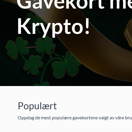
Gavekort m
Krypto!
Populært
Oppdag de mest populære gavekortene valgt av våre bruker