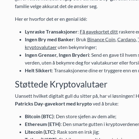
familie velge akkurat det de ønsker seg.
Her er hvorfor det er en genial idé:
Lynraske Transaksjoner
:
Få gavekortet ditt
raskere en
Ingen Bry med Banker
: Bruk
Binance Coin
,
Cardano
,
kryptovalutaer
uten bekymringer;
Ingen Grenser, Ingen Bryderi
: Send en gave til hvem 
verden, uten å bekymre deg for valutakurser eller fors
Helt Sikkert
: Transaksjonene dine er tryggere enn en n
Støttede Kryptovalutaer
Uansett hvilket digitalt gull du sitter på, har vi løsningen
Patricks Day-gavekort med krypto
ved å bruke:
Bitcoin (BTC)
: Den store sjefen av dem alle;
Ethereum (ETH)
: Den smarte gutten i kryptoverdene
Litecoin (LTC)
: Rask som en irsk jig;