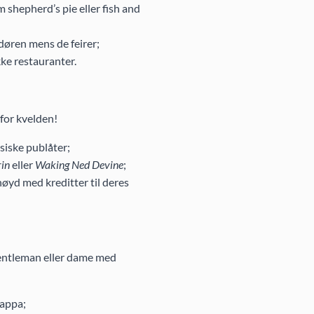
om shepherd’s pie eller fish and
å døren mens de feirer;
kke restauranter.
 for kvelden!
siske publåter;
rin
eller
Waking Ned Devine
;
nøyd med kreditter til deres
gentleman eller dame med
nappa;