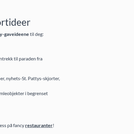
ortideer
Day-gaveideene
til deg:
antrekk til paraden fra
er, nyhets-St. Pattys-skjorter,
 samleobjekter i begrenset
ness på fancy
restauranter
!