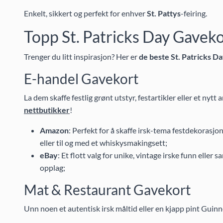
Enkelt, sikkert og perfekt for enhver
St. Pattys
-feiring.
Topp St. Patricks Day Gavek
Trenger du litt inspirasjon? Her er
de beste St. Patricks 
E-handel Gavekort
La dem skaffe festlig grønt utstyr, festartikler eller et nytt 
nettbutikker
!
Amazon
: Perfekt for å skaffe irsk-tema festdekorasjon
eller til og med et whiskysmakingsett;
eBay
: Et flott valg for unike, vintage irske funn eller
opplag;
Mat & Restaurant Gavekort
Unn noen et autentisk irsk måltid eller en kjapp pint Guin