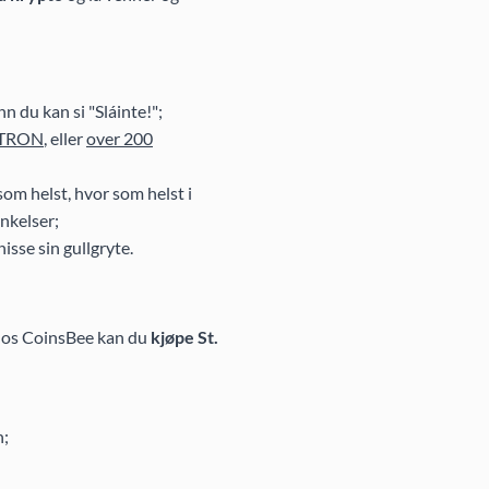
n du kan si "Sláinte!";
TRON
, eller
over 200
som helst, hvor som helst i
inkelser;
isse sin gullgryte.
! Hos CoinsBee kan du
kjøpe St.
n;