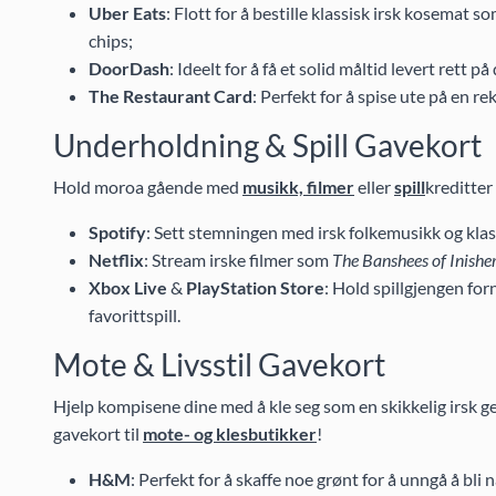
Uber Eats
: Flott for å bestille klassisk irsk kosemat s
chips;
DoorDash
: Ideelt for å få et solid måltid levert rett p
The Restaurant Card
: Perfekt for å spise ute på en re
Underholdning & Spill Gavekort
Hold moroa gående med
musikk, filmer
eller
spill
kreditter
Spotify
: Sett stemningen med irsk folkemusikk og klas
Netflix
: Stream irske filmer som
The Banshees of Inishe
Xbox Live
&
PlayStation Store
: Hold spillgjengen for
favorittspill.
Mote & Livsstil Gavekort
Hjelp kompisene dine med å kle seg som en skikkelig irsk 
gavekort til
mote- og klesbutikker
!
H&M
: Perfekt for å skaffe noe grønt for å unngå å bli 