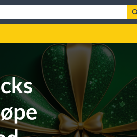
icks
jøpe