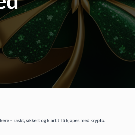
ed
e – raskt, sikkert og klart til å kjøpes med krypto.